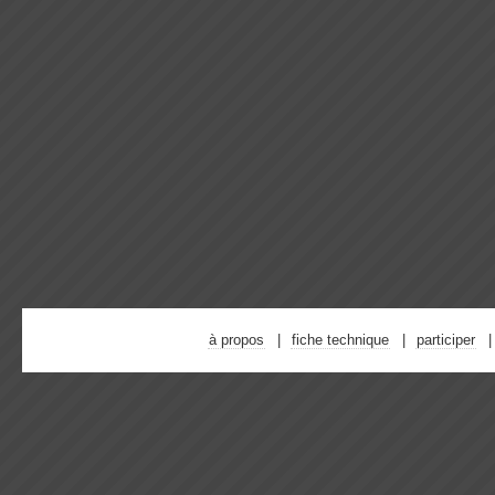
à propos
fiche technique
participer