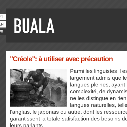
PT
EN
FR
"Créole": à utiliser avec précaution
Parmi les linguistes il e
largement admis que le
langues pleines, ayant
complexité, de dynamis
ne les distingue en rie
langues naturelles, tell
l’anglais, le japonais ou autre, dont les ressource
garantissent la totale satisfaction des besoins
leurs parlants.