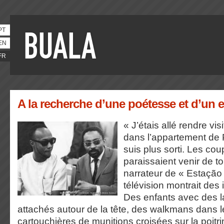
PT
EN
FR
A la recherche d’une poétesse et d’un 
« J’étais allé rendre visi
dans l’appartement de P
suis plus sorti. Les cou
paraissaient venir de tou
narrateur de « Estação
télévision montrait des
Des enfants avec des l
attachés autour de la tête, des walkmans dans le
cartouchières de munitions croisées sur la poitri