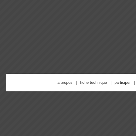
à propos
fiche technique
participer