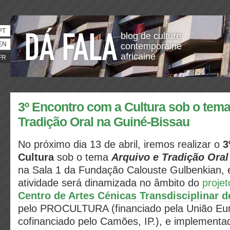
PT
blog de culture
EN
contemporaine
africaine
FR
3º Encontro com a Cultura sob o tema
Tradição Oral na Guiné-Bissau
No próximo dia 13 de abril, iremos realizar o
3
Cultura
sob o tema
Arquivo e Tradição Ora
na Sala 1 da Fundação Calouste Gulbenkian, 
atividade será dinamizada no âmbito do
proje
Centro de Artes Cénicas Transdisciplinar d
pelo PROCULTURA (financiado pela União Eur
cofinanciado pelo Camões, IP.), e implement