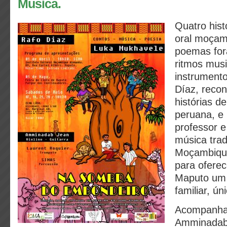
Musica.
Quatro hist
oral moçam
poemas for
ritmos mus
instrumento
Díaz, recon
histórias d
peruana, e
professor e
música trad
Moçambique
para oferec
Maputo um 
familiar, ún
Acompanha
Amminadab 