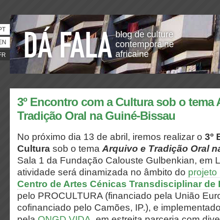
PT
blog de culture
EN
contemporaine
africaine
FR
3º Encontro com a Cultura sob o tema 
Tradição Oral na Guiné-Bissau
No próximo dia 13 de abril, iremos realizar o
3º 
Cultura
sob o tema
Arquivo e Tradição Oral 
Sala 1 da Fundação Calouste Gulbenkian, em L
atividade será dinamizada no âmbito do
projeto
Centro de Artes Cénicas Transdisciplinar de
pelo PROCULTURA (financiado pela União Euro
cofinanciado pelo Camões, IP.), e implementad
pela
ONGD VIDA
, em estreita parceria com div