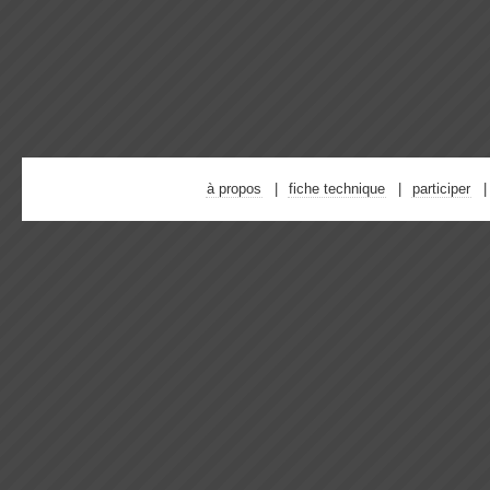
à propos
fiche technique
participer