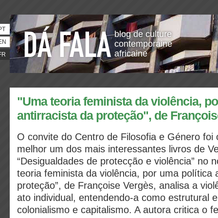
PT
blog de culture
EN
contemporaine
africaine
FR
"Uma teoria feminista da violência, po
antirracista da proteção", de Françoi
O convite do Centro de Filosofia e Género foi 
melhor um dos mais interessantes livros de V
“Desigualdades de protecção e violência” no
teoria feminista da violência, por uma política 
proteção”, de Françoise Vergès, analisa a vio
ato individual, entendendo-a como estrutural e
colonialismo e capitalismo. A autora critica o 