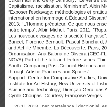
Cukeirman and Gerty Dambury; “Le ventre d
Capitalisme, racialisation, féminisme”, Albin Mi
“Exposer l’esclavage: méthodologies et pratiq
international en hommage à Édouard Glissant”, 
2013; “L’Homme prédateur. Ce que nous ensei
notre temps”, Albin Michel, Paris, 2011; “Rupt
Les nouveaux visages de la société française”,
Bancel, Florence Bernault, Pascal Blanchard
and Achille Mbembe, La Découverte, Paris, 2
Organisation: Ana Balona de Oliveira (CEC-
NOVA).Part of the talk and lecture series ‘Thi
South: Comparing Post-Colonial Histories and D
through Artistic Practices and Spaces’.
Support: Centre for Comparative Studies, Unive
Institute for Art History, New University of Lis
Science and Technology; Direcção Geral das A
Cyrille Choupas. Courtesy Françoise Vergès.
20.11.2018 | par
martalanca
|
decolonial
,
es