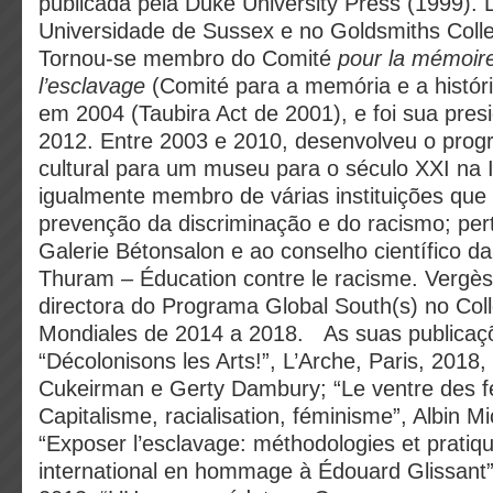
publicada pela Duke University Press (1999). 
Universidade de Sussex e no Goldsmiths Colle
Tornou-se membro do Comité
pour la mémoire 
l’esclavage
(Comité para a memória e a históri
em 2004 (Taubira Act de 2001), e foi sua pres
2012. Entre 2003 e 2010, desenvolveu o progr
cultural para um museu para o século XXI na 
igualmente membro de várias instituições que
prevenção da discriminação e do racismo; per
Galerie Bétonsalon e ao conselho científico da
Thuram – Éducation contre le racisme. Vergè
directora do Programa Global South(s) no Col
Mondiales de 2014 a 2018. As suas publicaç
“Décolonisons les Arts!”, L’Arche, Paris, 2018,
Cukeirman e Gerty Dambury; “Le ventre des 
Capitalisme, racialisation, féminisme”, Albin Mi
“Exposer l’esclavage: méthodologies et pratiq
international en hommage à Édouard Glissant”, 