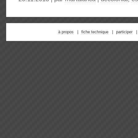
à propos
fiche technique
participer