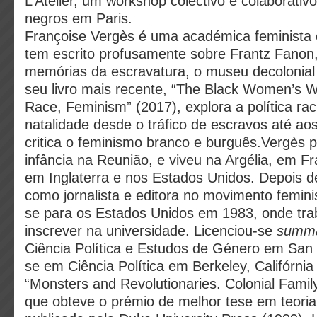
L’Atelier, um workshop colectivo e colaborativ
negros em Paris.
Françoise Vergès é uma académica feminista e
tem escrito profusamente sobre Frantz Fanon
memórias da escravatura, o museu decolonial
seu livro mais recente, “The Black Women’s 
Race, Feminism” (2017), explora a política rac
natalidade desde o tráfico de escravos até aos
critica o feminismo branco e burguês.Vergès 
infância na Reunião, e viveu na Argélia, em F
em Inglaterra e nos Estados Unidos. Depois de
como jornalista e editora no movimento femin
se para os Estados Unidos em 1983, onde tra
inscrever na universidade. Licenciou-se
summa
Ciência Política e Estudos de Género em San 
se em Ciência Política em Berkeley, Califórnia
“Monsters and Revolutionaries. Colonial Fam
que obteve o prémio de melhor tese em teoria p