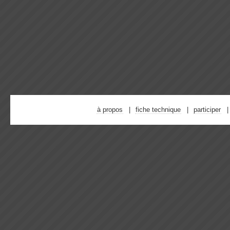
à propos
fiche technique
participer