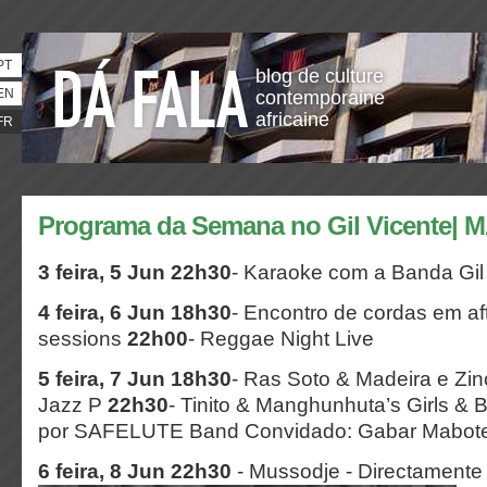
PT
blog de culture
EN
contemporaine
africaine
FR
Programa da Semana no Gil Vicente|
3 feira, 5 Jun 22h30
- Karaoke com a Banda Gil
4 feira, 6 Jun 18h30
- Encontro de cordas em af
sessions
22h00
- Reggae Night Live
5 feira, 7 Jun 18h30
- Ras Soto & Madeira e Zi
Jazz P
22h30
- Tinito & Manghunhuta’s Girls 
por SAFELUTE Band Convidado: Gabar Mabot
6 feira, 8 Jun 22h30
- Mussodje - Directamente