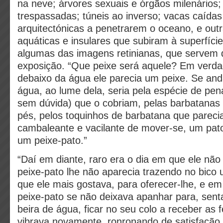
na neve; árvores sexuais e órgãos milenários
trespassadas; túneis ao inverso; vacas caídas
arquitectónicas a penetrarem o oceano, e outr
aquáticas e insulares que subiram à superfíci
algumas das imagens retinianas, que servem 
exposição. “Que peixe será aquele? Em verda
debaixo da água ele parecia um peixe. Se an
água, ao lume dela, seria pela espécie de pe
sem dúvida) que o cobriam, pelas barbatanas
pés, pelos toquinhos de barbatana que parecia
cambaleante e vacilante de mover-se, um pato
um peixe-pato.”
“Daí em diante, raro era o dia em que ele não
peixe-pato lhe não aparecia trazendo no bico
que ele mais gostava, para oferecer-lhe, e em
peixe-pato se não deixava apanhar para, se
beira de água, ficar no seu colo a receber as 
vibrava novamente, ronronando de satisfação.