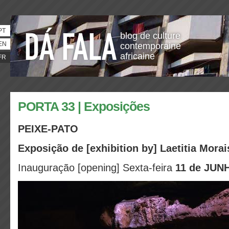
PT
blog de culture
EN
contemporaine
africaine
FR
PORTA 33 | Exposições
PEIXE-PATO
Exposição de [exhibition by] Laetitia Morai
Inauguração [opening] Sexta-feira
11 de JUN