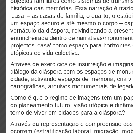
objectos familiares como sistemas de transmi
histórica das memórias. Esta narração é traz
‘casa’ – as casas de família, o quarto, o estúd
um espaço seguro e até mesmo o corpo – cap
vernáculo da diáspora, reivindicando a presen
entrincheirada dentro de narrativas/monument
projectos ‘casa’ como espaço para horizontes
utópicos de vida colectiva.
Através de exercícios de insurreição e imagina
diálogo da diáspora com os espaços de monu
cidade, activando espaços de memória, cria v
cartográficas, arquivos monumentais de legado
Como é que o regime de imagens tem um pap
do planeamento futuro, visão utópica e dinâm
torno de viver em cidades para a diáspora?
Através da representação e compreensão do
ocorrem (estratificação laboral, migração, mobi