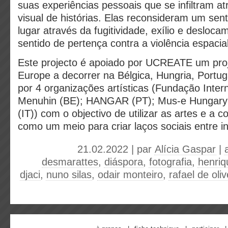
suas experiências pessoais que se infiltram a
visual de histórias. Elas reconsideram um sen
lugar através da fugitividade, exílio e desloc
sentido de pertença contra a violência espacial
Este projecto é apoiado por UCREATE um proj
Europe a decorrer na Bélgica, Hungria, Portugal
por 4 organizações artísticas (Fundação Inter
Menuhin (BE); HANGAR (PT); Mus-e Hungar
(IT)) com o objectivo de utilizar as artes e a co
como um meio para criar laços sociais entre i
21.02.2022 | par
Alícia Gaspar
|
desmarattes
,
diáspora
,
fotografia
,
henriqu
djaci
,
nuno silas
,
odair monteiro
,
rafael de oliv