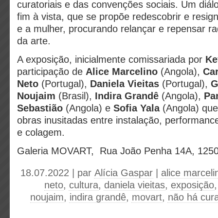
curatoriais e das convenções sociais. Um diá
fim à vista, que se propõe redescobrir e resign
e a mulher, procurando relançar e repensar ra
da arte.
A exposição, inicialmente comissariada por
Ke
participação de
Alice Marcelino
(Angola),
Car
Neto
(Portugal),
Daniela Vieitas
(Portugal),
G
Noujaim
(Brasil),
Indira Grandê
(Angola),
Pa
Sebastião
(Angola) e
Sofia Yala
(Angola) que 
obras inusitadas entre instalação, performance
e colagem.
Galeria MOVART,
Rua João Penha 14A,
1250
18.07.2022 | par
Alícia Gaspar
|
alice marceli
neto
,
cultura
,
daniela vieitas
,
exposição
noujaim
,
indira grandê
,
movart
,
não há cur