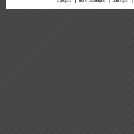
à propos
fiche technique
participer