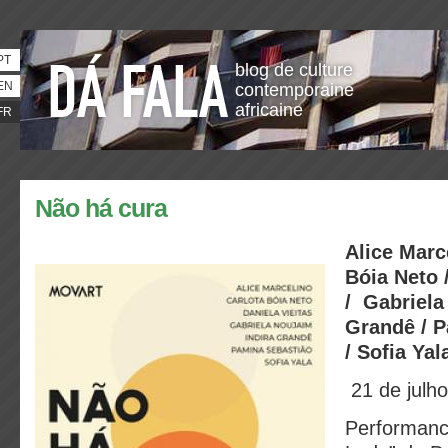
PT
blog de culture
EN
contemporaine
africaine
FR
Não há cura
Alice Marc
Bóia Neto 
/
Gabriela
Grandê /
P
/
Sofia Yal
21 de julho
Performanc