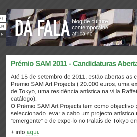
PT
blog de culture
EN
contemporaine
africaine
FR
Prémio SAM 2011 - Candidaturas Abert
Até 15 de setembro de 2011, estão abertas as 
Prémio SAM Art Projects ( 20.000 euros, uma e
de Tokyo, uma residência artística na villa Raff
catálogo).
O Prémio SAM Art Projects tem como objectivo pe
seleccionado levar a cabo um projecto artístico
“emergente” e de expo-lo no Palais de Tokyo em
+ info
aqui
.