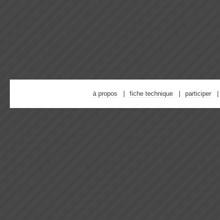
à propos
fiche technique
participer