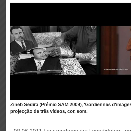
Zineb Sedira (Prémio SAM 2009), 'Gardiennes d'images', 2010, instalação com
projecção de três vídeos, cor, som.
08.06.2011 | par
martamestre
|
candidatura
,
pr