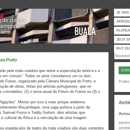
JE VAIS
g de culture
AFROS
temporaine
PLATEA
caine
JEUX S
RUY DU
ora Porto
SAM
do pela mala voadora que reúne a especulação teórica e a
idade em comum”. Todos os anos convidamos um ou dois
do Futuro
, organizado pela Câmara Municipal do Porto, e
Postes
ção de obras, feitas por artistas portugueses, que se
as convidados, (2) o tema anual do
Fórum do Futuro
ou (3) o
“ligações”. Menos por isso e mais porque andamos
Archi
centemente
Moçambique
, uma saga política a partir da
os Samuel Fosso e Teddy Goitom, dois artistas que
Auteu
a e cultural de África e a veiculação de uma imagem
admini
 ​os​ ​espetáculos​ ​de​ ​teatro​ ​da​ ​mala​ ​voadora​ ​são duas​ ​vertentes​
arimil