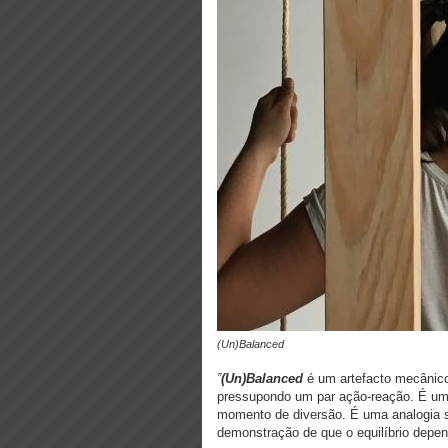
(Un)Balanced
”
(Un)Balanced
é um artefacto mecânico 
pressupondo um par ação-reação. É uma 
momento de diversão. É uma analogia s
demonstração de que o equilíbrio depen