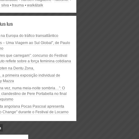
 silva
trauma
walk&talk
lus lus
 na Europa do tráfico transatlântico
ós – Uma Viagem ao Sul Global", de Paulo
ho
res que carregam”: concurso do Festival
to reflete sobre a força feminina cotidiana
oten na Dentu Zona,
, a primeira exposição individual de
y Mazza
ma vez, numa meia-noite sombria…”: O
clandestino de Pere Portabella no final
nquismo
ta angolana Pocas Pascoal apresenta
to Change" durante o Festival de Locarno
n