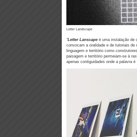
Letter Landscape
“
Letter Lanscape
é uma instalação de 
convocam a oralidade e de tutoriais de
linguagem e território como constru
paisagem e território permeiam-se à ras
apenas contiguidades onde a palavra é h