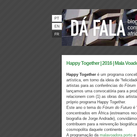
PT
blo
EN
con
afri
FR
Happy Together | 2016 | Mala Voad
Happy Together
é um programa concebi
artística, em torno da ideia de “felic
artistas para as conferências do
Fórum 
lançamos uma convocatória para a produ
relacionem com (1) as obras dos artist
próprio programa
Happy Together
.
Este ano o tema do
Fórum do Futuro
é 
concentrados em África (estreamos re
biografia de Jorge Andrade), convidám
contribuem para a reinvenção biográfic
cosmopolita daquele continente.
A​ ​programação​ ​da​
​malavoadora.porto​ ​
e​