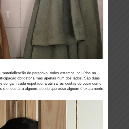
a materialização do paradoxo: todos estamos incluídos na
articipação obrigatória mas apenas num dos lados. São duas
e obrigam cada espetador a utilizar as costas do outro como
tas é encostar a alguém, sendo que esse alguém é exatamente