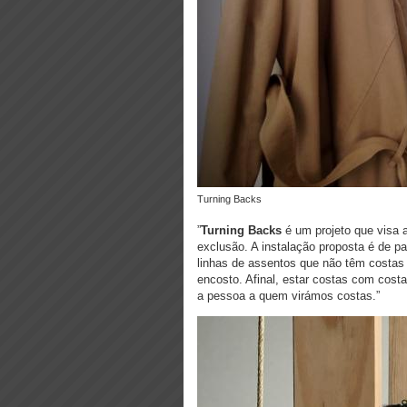
Turning Backs
”
Turning Backs
é um projeto que visa 
exclusão. A instalação proposta é de p
linhas de assentos que não têm costas 
encosto. Afinal, estar costas com cos
a pessoa a quem virámos costas.”