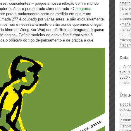
vezes,​ ​coincidentes​ ​– porque​ ​a​ ​nossa relação​ ​com​ ​o​ ​mundo​ ​
catari
ruptor​ ​binário,​ ​e​ ​porque​ ​tudo alimenta​ ​tudo. O
programa
franci
te para a malavoadora.porto na medida em que é um
hermin
lmada 277 é ocupado por várias artes, e não exclusivamente
keitam
iemos não é necessariamente o sítio aonde queremos chegar.
mari
 do filme de Wong Kar Wai) que dá título ao programa é quase
mariap
do original. Definir modelos de convivência com vista à
martam
ica o objetivo do tipo de pensamento e de prática a que
Nilzan
ritada
Data
août 2
avril 2
2026
octobr
Étiqu
algodã
colecç
dia d
institu
méxico
multicu