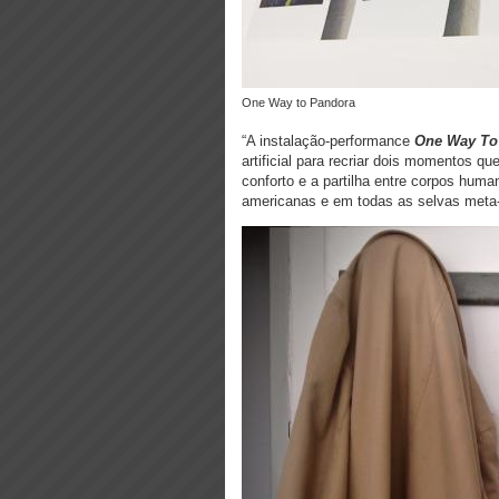
One Way to Pandora
“A instalação-performance
One Way To
artificial para recriar dois momentos 
conforto e a partilha entre corpos hum
americanas e em todas as selvas meta-