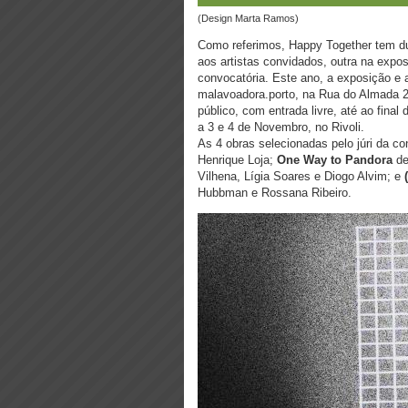
(design Marta Ramos)
Como referimos, Happy Together tem du
aos artistas convidados, outra na expo
convocatória. Este ano, a exposição e
malavoadora.porto, na Rua do Almada 2
público, com entrada livre, até ao final
a 3 e 4 de Novembro, no Rivoli.
As 4 obras selecionadas pelo júri da c
Henrique Loja;
One Way to Pandora
d
Vilhena, Lígia Soares e Diogo Alvim; e
Hubbman e Rossana Ribeiro.