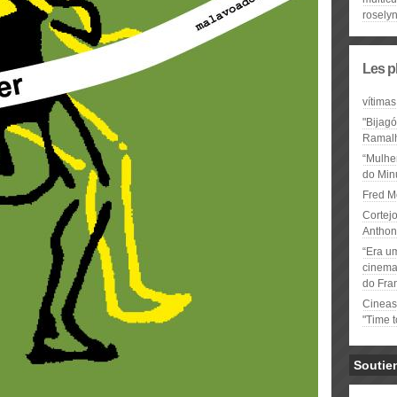
roselyn
Les p
vítimas
"Bijag
Ramal
“Mulhe
do Minu
Fred M
Cortejo
Anthon
“Era u
cinema 
do Fra
Cineas
"Time 
Soutie