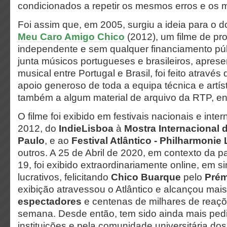
condicionados a repetir os mesmos erros e os
Foi assim que, em 2005, surgiu a ideia para o 
Meu Caro Amigo Chico
(2012), um filme de pr
independente e sem qualquer financiamento públ
junta músicos portugueses e brasileiros, apres
musical entre Portugal e Brasil, foi feito atravé
apoio generoso de toda a equipa técnica e artís
também a algum material de arquivo da RTP, ent
O filme foi exibido em festivais nacionais e inte
2012, do
IndieLisboa
à
Mostra Internacional
Paulo
, e ao
Festival Atlântico - Philharmoni
outros. A 25 de Abril de 2020, em contexto da 
19, foi exibido extraordinariamente online, em si
lucrativos, felicitando
Chico Buarque
pelo
Pré
exibição atravessou o Atlântico e alcançou mai
espectadores
e centenas de milhares de reaç
semana. Desde então, tem sido ainda mais pedi
instituições e pela comunidade universitária dos