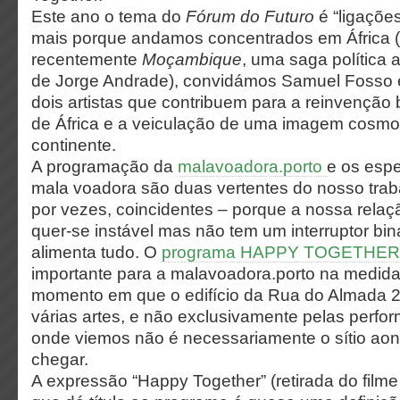
Este ano o tema do
Fórum do Futuro
é “ligaçõe
mais porque andamos concentrados em África 
recentemente
Moçambique
, uma saga política a
de Jorge Andrade), convidámos Samuel Fosso 
dois artistas que contribuem para a reinvenção b
de África e a veiculação de uma imagem cosmo
continente.
A​ ​programação​ ​da​
​malavoadora.porto​ ​
e​ ​os​ ​esp
​mala​ ​voadora​ ​são duas​ ​vertentes​ ​do​ ​nosso​ ​trab
por​ ​vezes,​ ​coincidentes​ ​– porque​ ​a​ ​nossa relação
quer-se​ ​instável​ ​mas​ ​não​ ​tem​ ​um​ ​interruptor​ ​biná
alimenta​ ​tudo. O
programa HAPPY TOGETHER
importante para a malavoadora.porto na medid
momento em que o edifício da Rua do Almada 
várias artes, e não exclusivamente pelas perform
onde viemos não é necessariamente o sítio a
chegar.
A expressão “Happy Together” (retirada do film