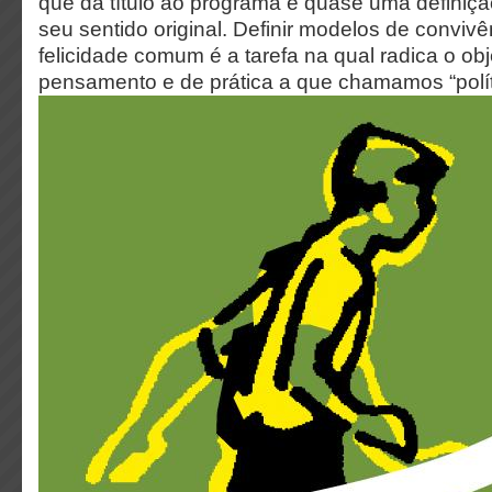
que dá título ao programa é quase uma definição
seu sentido original. Definir modelos de convivê
felicidade comum é a tarefa na qual radica o obj
pensamento e de prática a que chamamos “polít