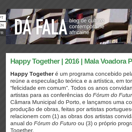
PT
blog de culture
EN
contemporaine
africaine
FR
Happy Together | 2016 | Mala Voadora 
Happy Together
é um programa concebido pel
reúne a especulação teórica e a artística, em to
“felicidade em comum”. Todos os anos convida
artistas para as conferências do
Fórum do Futu
Câmara Municipal do Porto, e lançamos uma co
produção de obras, feitas por artistas portugue
relacionem com (1) as obras dos artistas convid
anual do
Fórum do Futuro
ou (3) o próprio pro
Together
.