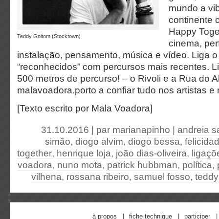
mundo a vi
continente 
Happy Togeth
Teddy Goitom (Stocktown)
cinema, per
instalação, pensamento, música e vídeo. Liga o 
“reconhecidos” com percursos mais recentes. L
500 metros de percurso! – o Rivoli e a Rua do 
malavoadora.porto a confiar tudo nos artistas e 
[Texto escrito por Mala Voadora]
31.10.2016 | par
marianapinho
|
andreia s
simão
,
diogo alvim
,
diogo bessa
,
felicid
together
,
henrique loja
,
joão dias-oliveira
,
ligaçõ
voadora
,
nuno mota
,
patrick hubbman
,
política
,
vilhena
,
rossana ribeiro
,
samuel fosso
,
teddy
à propos
fiche technique
participer