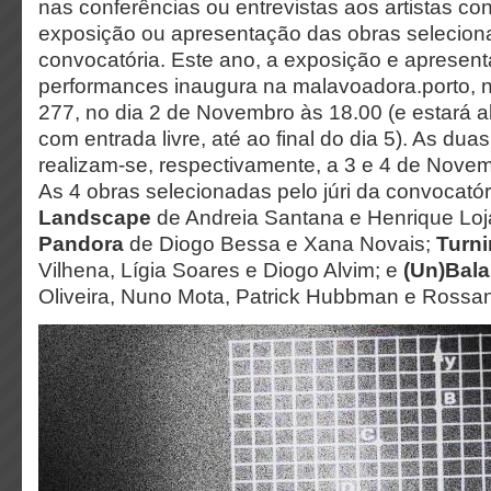
nas conferências ou entrevistas aos artistas co
exposição ou apresentação das obras selecion
convocatória. Este ano, a exposição e apresen
performances inaugura na malavoadora.porto,
277, no dia 2 de Novembro às 18.00 (e estará a
com entrada livre, até ao final do dia 5). As dua
realizam-se, respectivamente, a 3 e 4 de Novemb
As 4 obras selecionadas pelo júri da convocató
Landscape
de Andreia Santana e Henrique Loj
Pandora
de Diogo Bessa e Xana Novais;
Turn
Vilhena, Lígia Soares e Diogo Alvim; e
(Un)Bal
Oliveira, Nuno Mota, Patrick Hubbman e Rossan