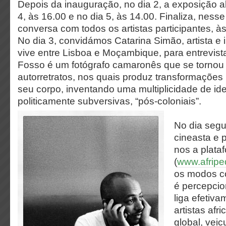
Depois da inauguração, no dia 2, a exposição a
4, às 16.00 e no dia 5, às 14.00. Finaliza, nes
conversa com todos os artistas participantes, às
No dia 3, convidámos Catarina Simão, artista e 
vive entre Lisboa e Moçambique, para entrevis
Fosso é um fotógrafo camaronês que se tornou
autorretratos, nos quais produz transformações
seu corpo, inventando uma multiplicidade de id
politicamente subversivas, “pós-coloniais”.
No dia segu
cineasta e 
nos a plata
(
www.afripe
os modos co
é percepci
liga efetiva
artistas afr
global, vei