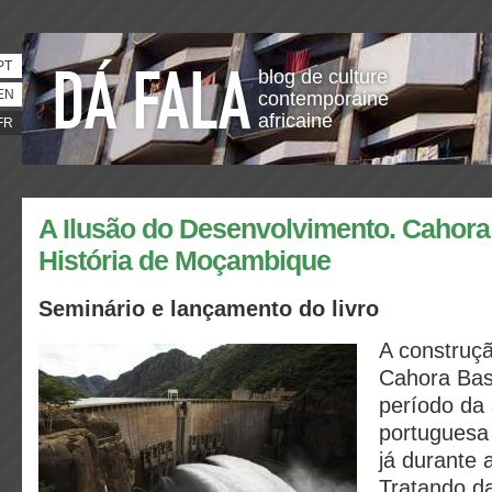
PT
blog de culture
EN
contemporaine
africaine
FR
A Ilusão do Desenvolvimento. Cahora
História de Moçambique
Seminário e lançamento do livro
A construç
Cahora Bas
período da
portugues
já durante a
Tratando da