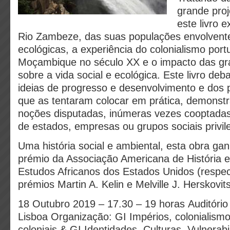
grande proj
este livro 
Rio Zambeze, das suas populações envolvent
ecológicas, a experiência do colonialismo por
Moçambique no século XX e o impacto das gr
sobre a vida social e ecológica. Este livro de
ideias de progresso e desenvolvimento e dos 
que as tentaram colocar em prática, demons
noções disputadas, inúmeras vezes cooptadas
de estados, empresas ou grupos sociais privil
Uma história social e ambiental, esta obra g
prémio da Associação Americana de História 
Estudos Africanos dos Estados Unidos (respe
prémios Martin A. Kelin e Melville J. Herskovits
18 Outubro 2019 – 17.30 – 19 horas
Auditório
Lisboa
Organização: GI Impérios, colonialism
coloniais
& GI Identidades, Culturas, Vulnerabi