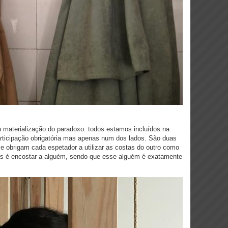
a materialização do paradoxo: todos estamos incluídos na
articipação obrigatória mas apenas num dos lados. São duas
e obrigam cada espetador a utilizar as costas do outro como
tas é encostar a alguém, sendo que esse alguém é exatamente