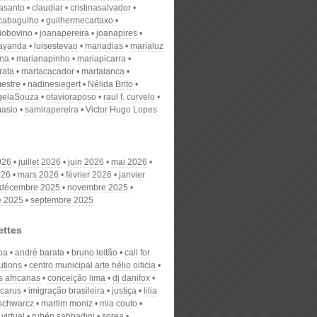
nasanto
claudiar
cristinasalvador
scabagulho
guilhermecartaxo
iobovino
joanapereira
joanapires
ayanda
luisestevao
mariadias
marialuz
ana
marianapinho
mariapicarra
rata
martacacador
martalanca
estre
nadinesiegert
Nélida Brito
gelaSouza
otavioraposo
raul f. curvelo
masio
samirapereira
Victor Hugo Lopes
026
juillet 2026
juin 2026
mai 2026
026
mars 2026
février 2026
janvier
décembre 2025
novembre 2025
e 2025
septembre 2025
ettes
ba
andré barata
bruno leitão
call for
utions
centro municipal arte hélio oiticia
s africanas
conceição lima
dj danifox
icarus
imigração brasileira
justiça
lilia
 schwarcz
martim moniz
mia couto
virtual
rubén sabbadini
sorea