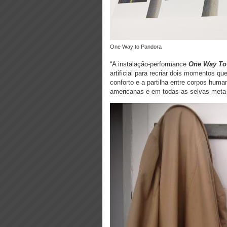
One Way to Pandora
“A instalação-performance
One Way To
artificial para recriar dois momentos 
conforto e a partilha entre corpos hum
americanas e em todas as selvas meta-