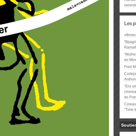
verenil
Les p
vítimas
"Bijag
Ramal
“Mulhe
do Minu
Fred M
Cortejo
Anthon
“Era u
cinema 
do Fra
Cineas
"Time 
Soutie