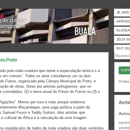
JE VAIS
g de culture
AFROS
temporaine
PLATEA
caine
JEUX S
RUY DU
ora Porto
HAP
do pela mala voadora que reúne a especulação teórica e a
idade em comum”. Todos os anos convidamos um ou dois
do Futuro
, organizado pela Câmara Municipal do Porto, e
Postes
ção de obras, feitas por artistas portugueses, que se
as convidados, (2) o tema anual do
Fórum do Futuro
ou (3) o
“ligações”. Menos por isso e mais porque andamos
Archi
centemente
Moçambique
, uma saga política a partir da
os Samuel Fosso e Teddy Goitom, dois artistas que
Auteu
a e cultural de África e a veiculação de uma imagem
admini
 ​os​ ​espetáculos​ ​de​ ​teatro​ ​da​ ​mala​ ​voadora​ ​são duas​ ​vertentes​
arimil