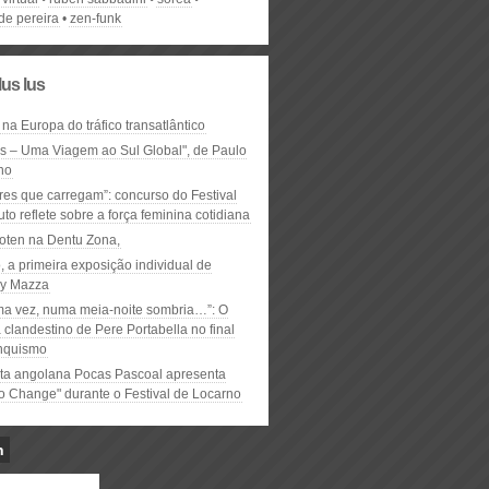
de pereira
zen-funk
lus lus
 na Europa do tráfico transatlântico
ós – Uma Viagem ao Sul Global", de Paulo
ho
res que carregam”: concurso do Festival
to reflete sobre a força feminina cotidiana
oten na Dentu Zona,
, a primeira exposição individual de
y Mazza
ma vez, numa meia-noite sombria…”: O
clandestino de Pere Portabella no final
nquismo
ta angolana Pocas Pascoal apresenta
to Change" durante o Festival de Locarno
n