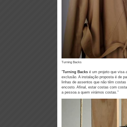
Turning Backs
”
Turning Backs
é um projeto que visa 
exclusão. A instalação proposta é de p
linhas de assentos que não têm costas 
encosto. Afinal, estar costas com cos
a pessoa a quem virámos costas.”