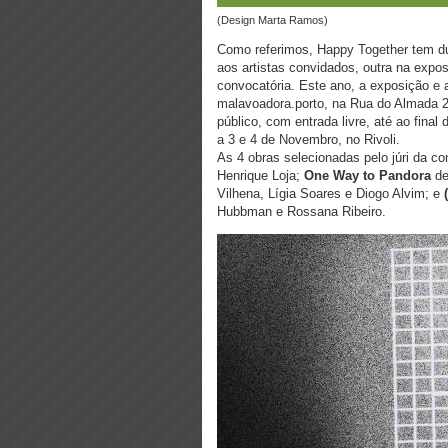
(design Marta Ramos)
Como referimos, Happy Together tem du
aos artistas convidados, outra na expo
convocatória. Este ano, a exposição e
malavoadora.porto, na Rua do Almada 2
público, com entrada livre, até ao final
a 3 e 4 de Novembro, no Rivoli.
As 4 obras selecionadas pelo júri da c
Henrique Loja;
One Way to Pandora
d
Vilhena, Lígia Soares e Diogo Alvim; e
Hubbman e Rossana Ribeiro.