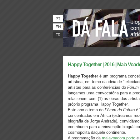
PT
blo
EN
con
afri
FR
Happy Together | 2016 | Mala Voad
Happy Together
é um programa concebi
artística, em torno da ideia de “felic
artistas para as conferências do
Fórum 
lançamos uma convocatória para a produ
relacionem com (1) as obras dos artist
próprio programa
Happy Together
.
Este ano o tema do
Fórum do Futuro
é 
concentrados em África (estreamos re
biografia de Jorge Andrade), convidám
contribuem para a reinvenção biográfic
cosmopolita daquele continente.
A​ ​programação​ ​da​
​malavoadora.porto​ ​
e​