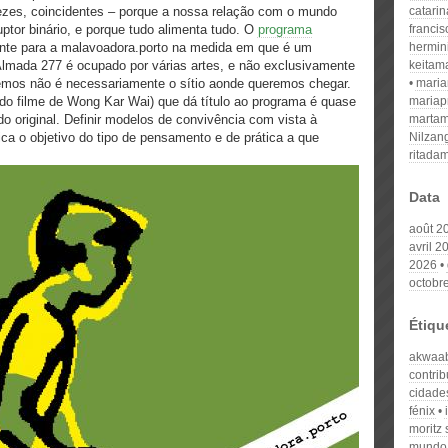
vezes,​ ​coincidentes​ ​– porque​ ​a​ ​nossa relação​ ​com​ ​o​ ​mundo​ ​
catari
ruptor​ ​binário,​ ​e​ ​porque​ ​tudo alimenta​ ​tudo. O
programa
franci
te para a malavoadora.porto na medida em que é um
hermin
lmada 277 é ocupado por várias artes, e não exclusivamente
keitam
iemos não é necessariamente o sítio aonde queremos chegar.
mari
 do filme de Wong Kar Wai) que dá título ao programa é quase
mariap
do original. Definir modelos de convivência com vista à
martam
ica o objetivo do tipo de pensamento e de prática a que
Nilzan
ritada
Data
août 2
avril 2
2026
octobr
Étiqu
akwaa
contrib
cidade
fénix
moritz
mundo 