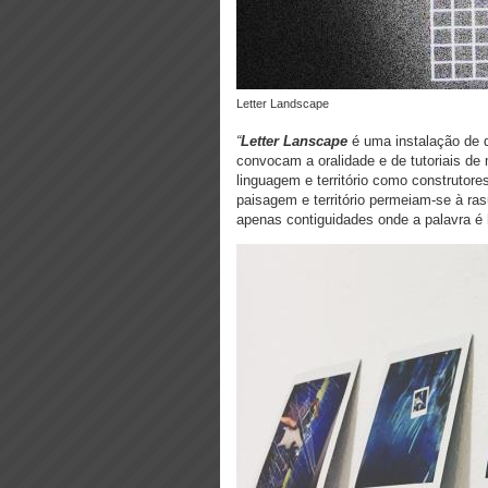
Letter Landscape
“
Letter Lanscape
é uma instalação de 
convocam a oralidade e de tutoriais de
linguagem e território como constru
paisagem e território permeiam-se à ras
apenas contiguidades onde a palavra é h