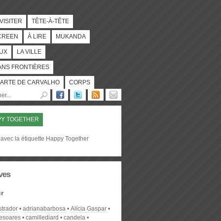
 VISITER
TÊTE-À-TÊTE
CREEN
À LIRE
MUKANDA
UX
LA VILLE
ANS FRONTIÈRES
ARTE DE CARVALHO
CORPS
PY TOGETHER
 avec la étiquette Happy Together
ves
r
strador
adrianabarbosa
Alícia Gaspar
desoares
camillediard
candela