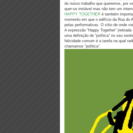
​do​ ​nosso​ ​trabalho​ ​que​ ​queremos,​ ​por​ ​
quer-se​ ​instável​ ​mas​ ​não​ ​tem​ ​um​ ​inter
HAPPY TOGETHER
é também importan
momento em que o edifício da Rua do A
pelas performativas. O sítio de onde v
A expressão “Happy Together” (retirada
uma definição de “política” no seu senti
felicidade comum é a tarefa na qual rad
chamamos “política”.