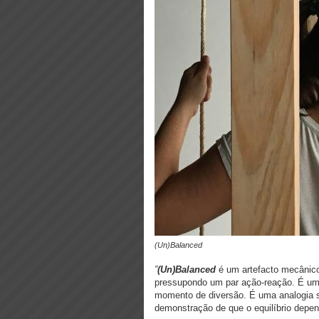
(Un)Balanced
”
(Un)Balanced
é um artefacto mecânico 
pressupondo um par ação-reação. É uma 
momento de diversão. É uma analogia s
demonstração de que o equilíbrio depen