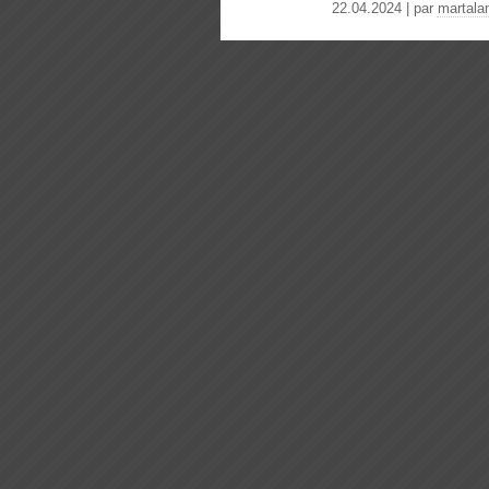
22.04.2024 | par
martala