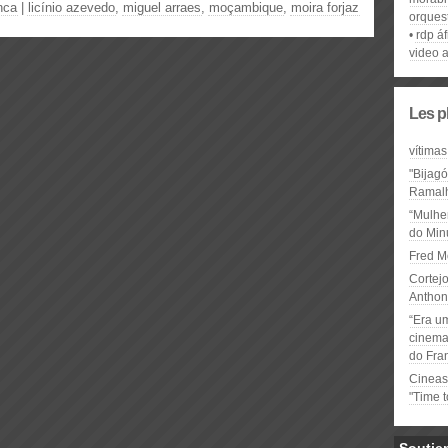
nca
|
licínio azevedo
,
miguel arraes
,
moçambique
,
moira forjaz
orquest
rdp áf
video a
Les p
vítimas
"Bijag
Ramal
“Mulhe
do Minu
Fred M
Cortejo
Anthon
“Era u
cinema 
do Fra
Cineas
"Time 