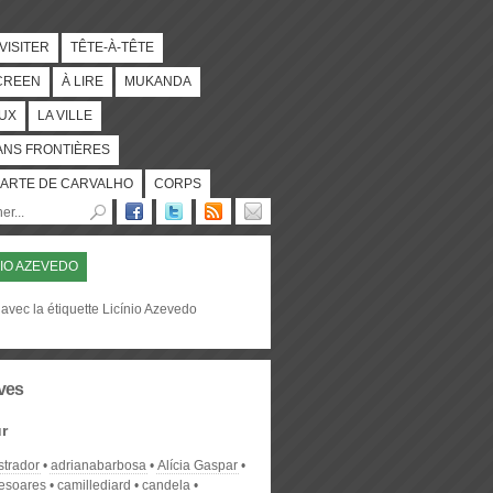
 VISITER
TÊTE-À-TÊTE
CREEN
À LIRE
MUKANDA
UX
LA VILLE
ANS FRONTIÈRES
ARTE DE CARVALHO
CORPS
NIO AZEVEDO
avec la étiquette Licínio Azevedo
ves
r
strador
adrianabarbosa
Alícia Gaspar
desoares
camillediard
candela