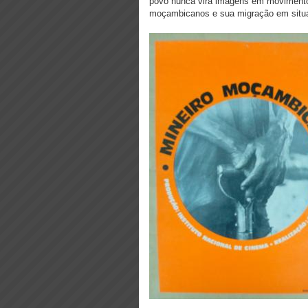
povo nunca vira imagens em movimento.
moçambicanos e sua migração em situaç