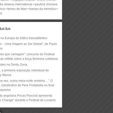
ra okwess international
paulina chiziane
rica
temos de falar
tramas da memória
rt
lus lus
 na Europa do tráfico transatlântico
ós – Uma Viagem ao Sul Global", de Paulo
ho
res que carregam”: concurso do Festival
to reflete sobre a força feminina cotidiana
oten na Dentu Zona,
, a primeira exposição individual de
y Mazza
ma vez, numa meia-noite sombria…”: O
clandestino de Pere Portabella no final
nquismo
ta angolana Pocas Pascoal apresenta
to Change" durante o Festival de Locarno