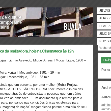
JE VAIS
g de culture
AFROS
temporaine
PLATEA
caine
JEUX S
RUY DU
ça da realizadora. hoje na Cinemateca às 19h
LICÍ
az, Licínio Azevedo, Miguel Arraes I
Moçambique, 1980 –
Postes 
a Forjaz I Moçambique, 1981 – 29 min
az I Moçambique, 1981 – 38 min
ainda que em parceria, por uma mulher (
Moira Forjaz
,
Archi
gráfica), A TELEVISÃO NO BAIRRO documenta o início das
bique através de entrevistas a pessoas que, em vários
Auteu
eira vez às emissões. É um documento que remete para o
país, pensando nas condições únicas existentes para
admini
em imagens) da nação” moçambicana porque a maioria do seu
arimil