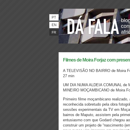
PT
blo
EN
con
afri
FR
Filmes de Moira Forjaz com presen
A TELEVISÃO NO BAIRRO de Moira Forj
27 min
UM DIA NUMA ALDEIA COMUNAL de Moir
MINEIRO MOÇAMBICANO de Moira Forj
Primeiro filme moçambicano realizado, 
reconhecida sobretudo pela obra foto
sessões experimentais da TV em Moçam
bairros de Maputo, assistem pela prim
entusiasmo com que Godard chegou ao 
construir um projeto de “nascimento (