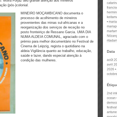
 Moira Forjaz deu grande atenção aos mineiros
catari
ão (pós-)colonial.
franci
hermin
MINEIRO MOÇAMBICANO documenta o
keitam
processo de acolhimento de mineiros
mari
provenientes das minas sul-africanas e a
mariap
reorganização dos serviços de receção no
martam
posto fronteiriço de Ressano Garcia. UMA DIA
Nilzan
NUMA ALDEIA COMUNAL, agraciado com o
ritada
prémio para melhor documentário no Festival de
Cinema de Leipzig, regista o quotidiano na
aldeia Vigilância quanto ao trabalho, educação,
Data
saúde e lazer, dando especial atenção à
août 2
condição das mulheres.
avril 2
2026
octobr
Étiqu
2nd int
ocean
democr
festiva
antune
morabi