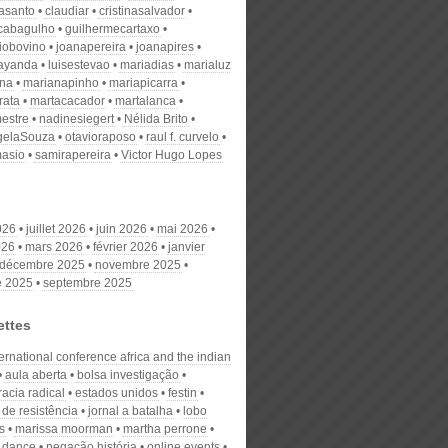
nasanto
claudiar
cristinasalvador
scabagulho
guilhermecartaxo
iobovino
joanapereira
joanapires
ayanda
luisestevao
mariadias
marialuz
ana
marianapinho
mariapicarra
rata
martacacador
martalanca
estre
nadinesiegert
Nélida Brito
gelaSouza
otavioraposo
raul f. curvelo
masio
samirapereira
Victor Hugo Lopes
026
juillet 2026
juin 2026
mai 2026
026
mars 2026
février 2026
janvier
décembre 2025
novembre 2025
e 2025
septembre 2025
ettes
ernational conference africa and the indian
aula aberta
bolsa investigação
acia radical
estados unidos
festin
l de resistência
jornal a batalha
lobo
s
marissa moorman
martha perrone
 dance
negação história
online events