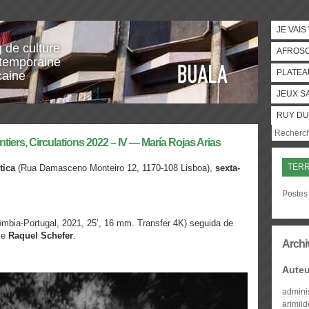
JE VAIS
g de culture
AFROS
temporaine
PLATEA
caine
JEUX S
RUY DU
ntiers, Circulations 2022 – IV — María Rojas Arias
TERR
tica
(Rua Damasceno Monteiro 12, 1170-108 Lisboa),
sexta-
Postes 
mbia-Portugal, 2021, 25’, 16 mm. Transfer 4K) seguida de
e
Raquel Schefer
.
Archi
Auteu
admini
arimil