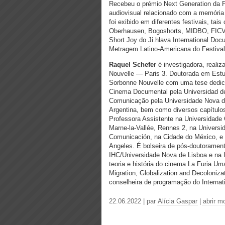
Recebeu o prémio Next Generation da F
audiovisual relacionado com a memória d
foi exibido em diferentes festivais, ta
Oberhausen, Bogoshorts, MIDBO, FICVal
Short Joy do Ji.hlava International Do
Metragem Latino-Americana do Festival 
Raquel Schefer
é investigadora, reali
Nouvelle — Paris 3. Doutorada em Estu
Sorbonne Nouvelle com uma tese dedic
Cinema Documental pela Universidad de
Comunicação pela Universidade Nova de 
Argentina, bem como diversos capítulos 
Professora Assistente na Universidade
Marne-la-Vallée, Rennes 2, na Universi
Comunicación, na Cidade do México, e i
Angeles. É bolseira de pós-doutoramen
IHC/Universidade Nova de Lisboa e na U
teoria e história do cinema La Furia U
Migration, Globalization and Decoloniza
conselheira de programação do Interna
22.06.2022 | par
Alícia Gaspar
|
abrir m