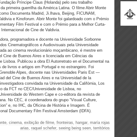
undação Príncipe Claus (Holanda) pelo seu trabalho
a primeira guerrilha da América Latina. O filme Abrir Monte
is como Documenta Madrid, Ji.lhava, Beijing, FICUNAM,
divia e Kinoforum. Abrir Monte foi galardoado com o Prémio
cumentary Film Festival e com o Prémio para a Melhor Curta-
Internacional de Cine de Valdivia.
zadora, programadora e docente na Universidade Sorbonne
dos Cinematográficos e Audiovisuais pela Universidade
ada ao cinema revolucionário moçambicano, é mestre em
l Cine de Buenos Aires e licenciada em Ciências da
Lisboa. Publicou a obra El Autorretrato en el Documental na
de livros e artigos em Portugal e no estrangeiro. Foi
 Grenoble Alpes, docente nas Universidades Paris Est —
dad del Cine de Buenos Aires e na Universidad de la
nvestigadora convidada na Universidade da Califórnia, Los
to da FCT no CEC/Universidade de Lisboa, no
niversidade do Western Cape e co-editora da revista de
mana. No CEC, é coordenadora do grupo “Visual Culture,
tion” e, no IHC, da Oficina de História e Imagem. É
tional Documentary Film Festival Amsterdam (IDFA).
onte
,
cinema
,
exibição de filme
,
fronteiras
,
hangar
,
maría rojas
arias
,
raquel schefer
,
seeing being seen
,
territórios