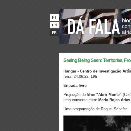
PT
blo
EN
con
afri
FR
Seeing Being Seen: Territories, Fro
Hangar - Centro de Investigação Artís
feira
, 24.06.22,
19h
Entrada livre
Projecção do filme
“Abrir Monte”
(Colô
uma conversa entre
María Rojas Arias
Uma programação de Raquel Schefer.