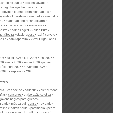
nasanto
claudiar
cristinasalvador
scabagulho
guilhermecartaxo
iobovino
joanapereira
joanapires
ayanda
luisestevao
mariadias
marialuz
ana
marianapinho
mariapicarra
rata
martacacador
martalanca
estre
nadinesiegert
Nélida Brito
gelaSouza
otavioraposo
raul f. curvelo
masio
samirapereira
Victor Hugo Lopes
026
juillet 2026
juin 2026
mai 2026
026
mars 2026
février 2026
janvier
décembre 2025
novembre 2025
e 2025
septembre 2025
ettes
dra lucas coelho
baile funk
bienal moac
afias
concertos
elaboração coletiva
jovens negros portugueses
nidade
música guineense
novidade
respo e dalton paula
património
pedro
plantation
raquel carrilho
renovação