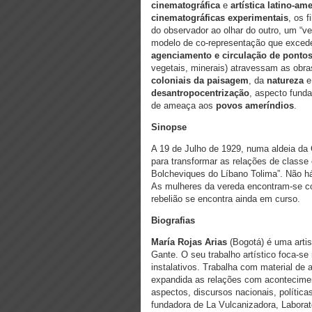
cinematográfica
e
artística latino-a
cinematográficas experimentais
, os 
do observador ao olhar do outro, um “v
modelo de co-representação que excede
agenciamento e circulação de pontos
vegetais, minerais) atravessam as obr
coloniais da paisagem
, da
natureza
e
desantropocentrização
, aspecto fund
de ameaça aos
povos ameríndios
.
Sinopse
A 19 de Julho de 1929, numa aldeia da
para transformar as relações de classe 
Bolcheviques do Líbano Tolima”. Não há 
As mulheres da vereda encontram-se c
rebelião se encontra ainda em curso.
Biografias
María Rojas Arias
(Bogotá) é uma arti
Gante. O seu trabalho artístico foca-
instalativos. Trabalha com material de ar
expandida as relações com acontecimen
aspectos, discursos nacionais, polític
fundadora de La Vulcanizadora, Laborat