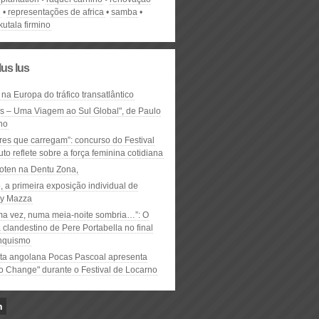
l
representações de africa
samba
kutala firmino
lus lus
 na Europa do tráfico transatlântico
ós – Uma Viagem ao Sul Global", de Paulo
ho
res que carregam”: concurso do Festival
to reflete sobre a força feminina cotidiana
oten na Dentu Zona,
, a primeira exposição individual de
y Mazza
ma vez, numa meia-noite sombria…”: O
clandestino de Pere Portabella no final
nquismo
ta angolana Pocas Pascoal apresenta
to Change" durante o Festival de Locarno
n