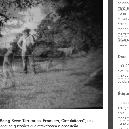
catari
franci
hermin
keitam
mari
mariap
martam
Nilzan
ritada
Data
août 2
avril 2
2026
octobr
Étiqu
alexan
biogr
email
moder
Being Seen: Territories, Frontiers, Circulations”
, uma
nuno c
ndagar as questões que atravessam a
produção
paiva