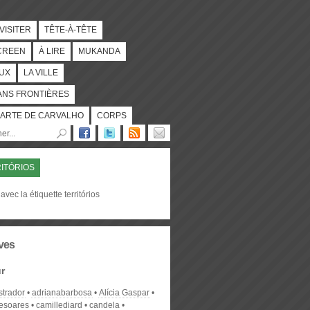
 VISITER
TÊTE-À-TÊTE
CREEN
À LIRE
MUKANDA
UX
LA VILLE
ANS FRONTIÈRES
ARTE DE CARVALHO
CORPS
ITÓRIOS
avec la étiquette territórios
ves
r
strador
adrianabarbosa
Alícia Gaspar
desoares
camillediard
candela