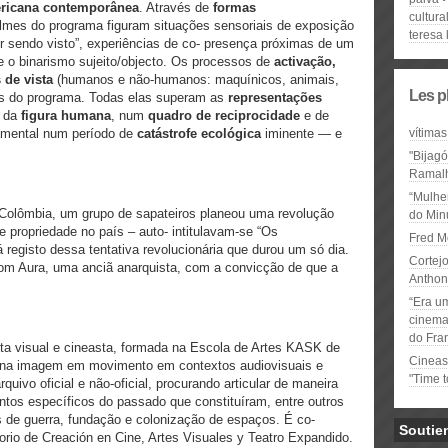
mericana contemporânea
. Através de
formas
cultura
filmes do programa figuram situações sensoriais de exposição
teresa 
er sendo visto”, experiências de co- presença próximas de um
 o binarismo sujeito/objecto. Os processos de
activação,
 de vista
(humanos e não-humanos: maquínicos, animais,
Les p
as do programa. Todas elas superam as
representações
 da
figura humana
, num
quadro de reciprocidade
e de
amental num período de
catástrofe ecológica
iminente — e
vítimas
"Bijag
Ramal
“Mulhe
 Colômbia, um grupo de sapateiros planeou uma revolução
do Minu
e propriedade no país – auto- intitulavam-se “Os
Fred M
registo dessa tentativa revolucionária que durou um só dia.
Cortejo
om Aura, uma anciã anarquista, com a convicção de que a
Anthon
“Era u
cinema 
do Fra
sta visual e cineasta, formada na Escola de Artes KASK de
Cineas
se na imagem em movimento em contextos audiovisuais e
"Time 
quivo oficial e não-oficial, procurando articular de maneira
tos específicos do passado que constituíram, entre outros
as de guerra, fundação e colonização de espaços. É co-
Soutie
orio de Creación en Cine, Artes Visuales y Teatro Expandido.