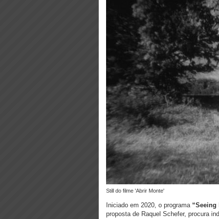
Still do filme 'Abrir Monte'
Iniciado em 2020, o programa
“Seeing 
proposta de Raquel Schefer, procura i