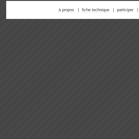
à propos
fiche technique
participer