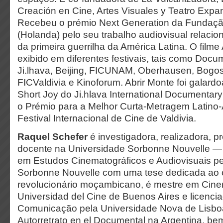
Creación en Cine, Artes Visuales y Teatro Expa
Recebeu o prémio Next Generation da Fundaçã
(Holanda) pelo seu trabalho audiovisual relac
da primeira guerrilha da América Latina. O filme 
exibido em diferentes festivais, tais como Docu
Ji.lhava, Beijing, FICUNAM, Oberhausen, Bogo
FICValdivia e Kinoforum. Abrir Monte foi galar
Short Joy do Ji.hlava International Documentary
o Prémio para a Melhor Curta-Metragem Latino
Festival Internacional de Cine de Valdivia.
Raquel Schefer
é investigadora, realizadora, 
docente na Universidade Sorbonne Nouvelle — 
em Estudos Cinematográficos e Audiovisuais pe
Sorbonne Nouvelle com uma tese dedicada ao
revolucionário moçambicano, é mestre em Cin
Universidad del Cine de Buenos Aires e licenci
Comunicação pela Universidade Nova de Lisboa
Autorretrato en el Documental na Argentina, b