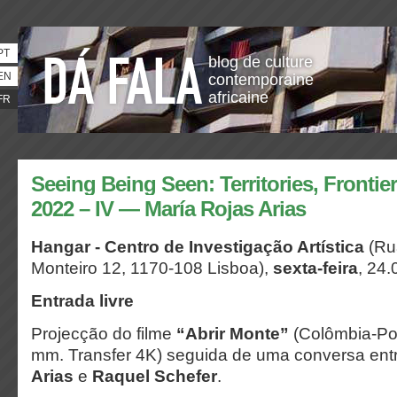
PT
blog de culture
EN
contemporaine
africaine
FR
Seeing Being Seen: Territories, Frontier
2022 – IV — María Rojas Arias
Hangar - Centro de Investigação Artística
(Ru
Monteiro 12, 1170-108 Lisboa),
sexta-feira
, 24.
Entrada livre
Projecção do filme
“Abrir Monte”
(Colômbia-Por
mm. Transfer 4K) seguida de uma conversa ent
Arias
e
Raquel Schefer
.