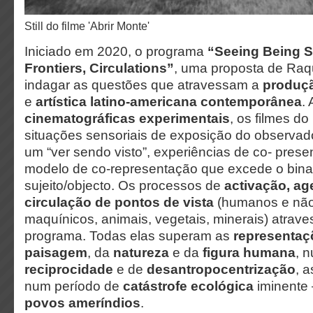
Still do filme 'Abrir Monte'
Iniciado em 2020, o programa
“Seeing Being Se
Frontiers, Circulations”
, uma proposta de Raqu
indagar as questões que atravessam a
produçã
e
artística latino-americana contemporânea
.
cinematográficas experimentais
, os filmes d
situações sensoriais de exposição do observado
um “ver sendo visto”, experiências de co- pres
modelo de co-representação que excede o bin
sujeito/objecto. Os processos de
activação, a
circulação de pontos de vista
(humanos e nã
maquínicos, animais, vegetais, minerais) atrav
programa. Todas elas superam as
representaç
paisagem
, da
natureza
e da
figura humana
, 
reciprocidade
e de
desantropocentrização
, 
num período de
catástrofe ecológica
iminente
povos ameríndios
.