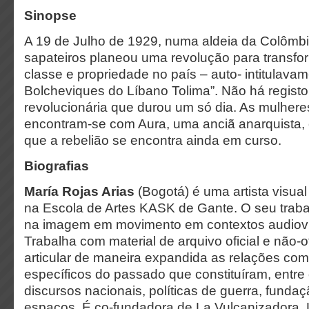
Sinopse
A 19 de Julho de 1929, numa aldeia da Colômb
sapateiros planeou uma revolução para transfo
classe e propriedade no país – auto- intitulava
Bolcheviques do Líbano Tolima”. Não há registo
revolucionária que durou um só dia. As mulher
encontram-se com Aura, uma anciã anarquista,
que a rebelião se encontra ainda em curso.
Biografias
María Rojas Arias
(Bogotá) é uma artista visua
na Escola de Artes KASK de Gante. O seu trabal
na imagem em movimento em contextos audiovisu
Trabalha com material de arquivo oficial e não-o
articular de maneira expandida as relações co
específicos do passado que constituíram, entre
discursos nacionais, políticas de guerra, funda
espaços. É co-fundadora de La Vulcanizadora, 