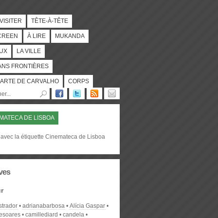
 VISITER
TÊTE-À-TÊTE
CREEN
À LIRE
MUKANDA
UX
LA VILLE
ANS FRONTIÈRES
ARTE DE CARVALHO
CORPS
MATECA DE LISBOA
 avec la étiquette Cinemateca de Lisboa
ves
r
strador
adrianabarbosa
Alícia Gaspar
desoares
camillediard
candela