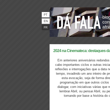
PT
blo
EN
con
afri
FR
2024 na Cinemateca: destaques d
Em anteriores aniversários redondos 
cabo importantes ciclos e outras inic
reflexões e interrogações que a data n
tempo, invadindo um ano inteiro de 
esta evocação, seja de forma dire
programação em que outros ciclos 
dialogar, com iniciativas várias que
lembrar Abril, ou pensar Abril, ou p
tomando por base a história do