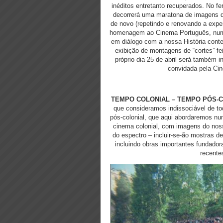
inéditos entretanto recuperados. No fer
decorrerá uma maratona de imagens d
de novo (repetindo e renovando a expe
homenagem ao Cinema Português, numa 
em diálogo com a nossa História con
exibição de montagens de “cortes” fe
próprio dia 25 de abril será também 
convidada pela Ci
TEMPO COLONIAL – TEMPO PÓS-C
que consideramos indissociável de tod
pós-colonial, que aqui abordaremos nu
cinema colonial, com imagens do noss
do espectro – incluir-se-ão mostras de
incluindo obras importantes fundador
recente