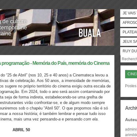
JE VAIS
g de culture
AFROS
temporaine
PLATEA
caine
JEUX S
RUY DU
a programação - Memória do País, memória do Cinema
CINE
do “25 de Abril” (nos 10, 25 e 40 anos) a Cinemateca levou a
iativas de celebração. Aos 50 anos, a imensidade de memórias,
os sugere no próprio território do cinema exigiu outra escala de
Postes
programação. Em 2024, todo o ano será assim contaminado por
ta seja de forma indireta, estabelecendo-se uma grelha de
estruturantes virão confrontar-se, e de algum modo sempre
Archi
 reuniremos sob o chapéu “Abril 50”. O que propomos não é só
ensar a
nossa
história; é também lembrar e pensar tudo isso
 cinema, mais uma vez pensando-
a
e pensando
com ela
.
Auteu
admini
ABRIL 50
arimil