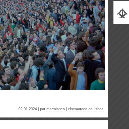
02.01.2024 | par
martalanca
|
cinemateca de lisboa