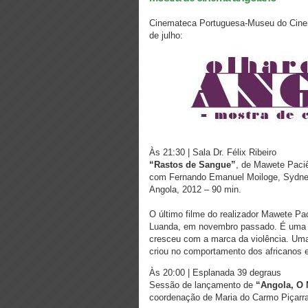
Cinemateca Portuguesa-Museu do Cinema
de julho:
Às 21:30 | Sala Dr. Félix Ribeiro
“Rastos de Sangue”
, de Mawete Paci
com Fernando Emanuel Moiloge, Sydney 
Angola, 2012 – 90 min.
O último filme do realizador Mawete Pac
Luanda, em novembro passado. É uma fi
cresceu com a marca da violência. Uma
criou no comportamento dos africanos e
Às 20:00 | Esplanada 39 degraus
Sessão de lançamento de
“Angola, O 
coordenação de Maria do Carmo Piçarra 