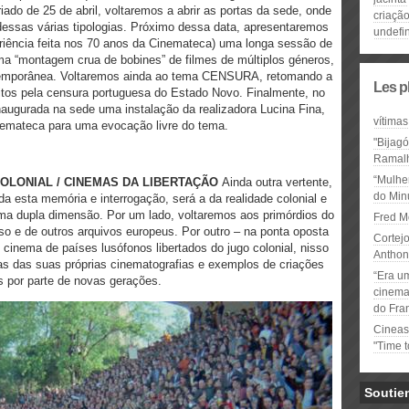
iado de 25 de abril, voltaremos a abrir as portas da sede, onde
criaçã
essas várias tipologias. Próximo dessa data, apresentaremos
undefi
riência feita nos 70 anos da Cinemateca) uma longa sessão de
“montagem crua de bobines” de filmes de múltiplos géneros,
temporânea. Voltaremos ainda ao tema CENSURA, retomando a
Les p
itos pela censura portuguesa do Estado Novo. Finalmente, no
inaugurada na sede uma instalação da realizadora Lucina Fina,
vítimas
nemateca para uma evocação livre do tema.
"Bijag
Ramal
“Mulhe
OLONIAL / CINEMAS DA LIBERTAÇÃO
Ainda outra vertente,
do Minu
a esta memória e interrogação, será a da realidade colonial e
ma dupla dimensão. Por um lado, voltaremos aos primórdios do
Fred M
o e de outros arquivos europeus. Por outro – na ponta oposta
Cortejo
 cinema de países lusófonos libertados do jugo colonial, nisso
Anthon
as das suas próprias cinematografias e exemplos de criações
“Era u
s por parte de novas gerações.
cinema 
do Fra
Cineas
"Time 
Soutie