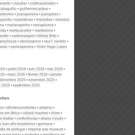
nasanto
claudiar
cristinasalvador
scabagulho
guilhermecartaxo
iobovino
joanapereira
joanapires
ayanda
luisestevao
mariadias
marialuz
ana
marianapinho
mariapicarra
rata
martacacador
martalanca
estre
nadinesiegert
Nélida Brito
gelaSouza
otavioraposo
raul f. curvelo
masio
samirapereira
Victor Hugo Lopes
026
juillet 2026
juin 2026
mai 2026
026
mars 2026
février 2026
janvier
décembre 2025
novembre 2025
e 2025
septembre 2025
ettes
smo
afrodescendentes
ampevu
os em áfrica
cabaré maxime
cham
o teatral
conferências
eliana n'zualo
 luso-afro-brasileiros
germany
afia de portugal
imperial war museum
moira forjaz
protestos
residência de