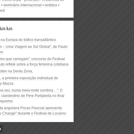
o
seminário internacional
sintidus
ned
lus lus
 na Europa do tráfico transatlântico
ós – Uma Viagem ao Sul Global", de Paulo
ho
res que carregam”: concurso do Festival
to reflete sobre a força feminina cotidiana
oten na Dentu Zona,
, a primeira exposição individual de
y Mazza
ma vez, numa meia-noite sombria…”: O
clandestino de Pere Portabella no final
nquismo
ta angolana Pocas Pascoal apresenta
to Change" durante o Festival de Locarno
n