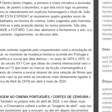
?
Dentro deste chapéu, a primeira e maior iniciativa a assinalar
catari
ano, de janeiro a dezembro, e que terá início logo na primeira
franci
mo (e naturalmente em explícita homenagem) o título de João
hermin
M ESTA ESPADA? aí reuniremos quatro grandes eixos de
keitam
balhados na história do cinema, todos sugeridos pelo memória
mari
stóricas e pela projeção destas no nosso presente. São eles
mariap
 e FUTURO. Com eles abriremos e fecharemos o ano, e a
martam
 portanto, regularmente, no decurso dele.
Nilzan
ritada
Data
da vertente sugerida pelo cinquentenário será a revisitação do
al, no momento da mudança histórica ocorrida em Portugal e
août 2
olítica e social que dela derivou – os anos de 1974 e 1975. O
avril 2
 do século XX? Com que obras do cinema internacional veio o
2026
tar-se? O que eram os marcos da ficção cinematográfica e
octobr
nos de cinema a evocar através de uma seleção de filmes que
te caso (e por entre as iniciativas mais diretamente ligadas à
Étiqu
órica de Abril de 1974) em abril e maio de 2024.
activi
ativism
AGEM AO CINEMA PORTUGUÊS / CORTES DE CENSURA /
concert
A
Também no próprio mês de abril de 2024, e em datas mais
estudos
, a Cinemateca voltará a exibir as “imagens de abril”, seja nas
histogr
lmes posteriores que a evocam, ou até em alguns documentos
jacinta