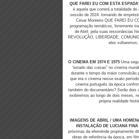
QUE FAREI EU COM ESTA ESPADA
é aquela que correrá a totalidade do 
sessão de 2024: tomando de emprésti
César Monteiro QUE FAREI EU CO
programação temáticos, livremente tra
de Abril, pela suas ressonâncias hi
REVOLUÇÃO, LIBERDADE, COMUNIDADE
eles voltaremos,
O CINEMA EM 1974 E 1975
Uma segun
“estado das coisas” no cinema mundi
durante o tempo da maior convulsão p
que era o cinema nesse exato período
cinema português da época confron
também do documentário? Serão dois a
exibiremos ao longo de dois meses, nes
própria realidade hist
IMAGENS DE ABRIL / UMA HOMEN
INSTALAÇÃO DE LUCIANA FIN
próximas da efeméride propriamente dita
obras de referência da época, em fi