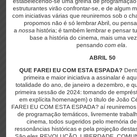
estabelecendo-se uma grelha de programação 
estruturantes virão confrontar-se, e de algum 
com iniciativas várias que reuniremos sob o cha
propomos não é só lembrar Abril, ou pensar
a
nossa
história; é também lembrar e pensar t
base a história do cinema, mais uma ve
pensando
com ela
.
ABRIL 50
QUE FAREI EU COM ESTA ESPADA?
Dentr
primeira e maior iniciativa a assinalar é aq
totalidade do ano, de janeiro a dezembro, e qu
primeira sessão de 2024: tomando de emprést
em explícita homenagem) o título de João 
FAREI EU COM ESTA ESPADA? aí reuniremos q
de programação temáticos, livremente trabalh
cinema, todos sugeridos pelo memória de 
ressonâncias históricas e pela projeção desta
São eles REVOLUÇÃO, LIBERDADE, COMU