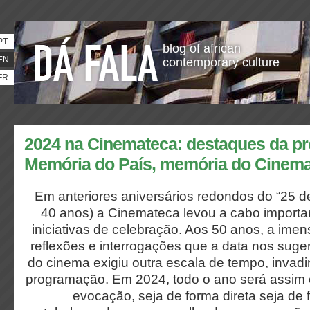
PT
blog of african
EN
contemporary culture
FR
2024 na Cinemateca: destaques da p
Memória do País, memória do Cinem
Em anteriores aniversários redondos do “25 de 
40 anos) a Cinemateca levou a cabo importan
iniciativas de celebração. Aos 50 anos, a ime
reflexões e interrogações que a data nos sugere
do cinema exigiu outra escala de tempo, invadi
programação. Em 2024, todo o ano será assim 
evocação, seja de forma direta seja de f