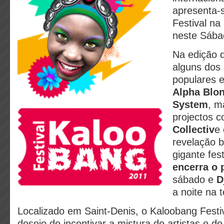
apresenta-
Festival na 
neste Sába
Na edição 
alguns dos 
populares 
Alpha Blo
System
, 
projectos 
Collectiv
e
revelação b
gigante fes
encerra o 
sábado e
D
a noite na t
Localizado em Saint-Denis, o Kaloobang Festi
desejo de incentivar a mistura de artistas e d