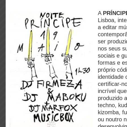
A
PRÍNCIP
Lisboa, int
a editar mú
contemporâ
ser produzi
nos seus su
sociais e g
formas e e
próprio cód
identidade 
certificar-
incrível que
produzido a
techno, kud
kizomba, fu
ou noutro 
desenvolvim