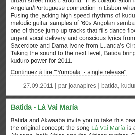
urban street music around. This collaboration is
Angolan/Portuguese connection in Lisbon wher
Fusing the jacking high speed rhythms of kudu
melodic guitar samples of ’60s Angolan semba 
one of those jump up tracks that fills dance fl
urgent vocal delivery and conscious lyrics fr
Sacerdote and Dama Ivone from Luanda’s Circ
Taking the sound to the next level, Batida brin
kuduro power for 2011.
Continuez à lire "'Yumbala' - single release"
27.09.2011 | par
joanapires
|
batida
,
kudu
Batida - Là Vai María
Batida and Akwaaba invite you to take this beat 
the original concept: the song
Lá Vai María
is 