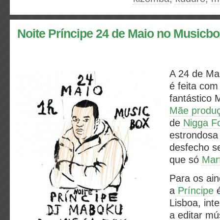
Noite Príncipe 24 de Maio no Musicb
A 24 de Mai
é feita com
fantástico
Mãe produ
de
Nigga F
estrondosa 
desfecho s
que só
Mar
Para os ain
a
Príncipe
é
Lisboa, int
a editar mú