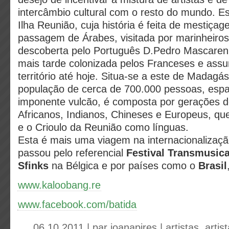
intercâmbio cultural com o resto do mundo. E
Ilha Reunião, cuja história é feita de mestiçag
passagem de Árabes, visitada por marinheiros 
descoberta pelo Português D.Pedro Mascaren
mais tarde colonizada pelos Franceses e ass
território até hoje. Situa-se a este de Madagá
população de cerca de 700.000 pessoas, espa
imponente vulcão, é composta por gerações d
Africanos, Indianos, Chineses e Europeus, que
e o Crioulo da Reunião como línguas.
Esta é mais uma viagem na internacionalizaçã
passou pelo referencial
Festival Transmusica
Sfinks
na Bélgica e por países como o
Brasil
www.kaloobang.re
www.facebook.com/batida
06.10.2011 | par
joanapires
|
artistas
,
artis