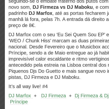
seguindo-se o embate fraterno dos putos co
novo som,
DJ Firmeza vs DJ Maboku
, e com
padrinho
DJ Marfox
, até as portas fecharem 
manhã lá fora, pelas 7h. A entrada dá direito 
preço de 8€.
DJ Marfox com o seu ‘Eu Sei Quem Sou EP’ 
‘WEO / Chunk Hiss’ marcam as duas primeiras
nacional. Desde Fevereiro que o Musicbox acol
Príncipe, sendo a de Maio entregue ao já habi
imprevisível calor escaldante e ritmo vertigin
antecedido pela estreia na Lisboa central do
Piquenos Djs Do Guetto e mais sangue novo 
pistas, DJ Firmeza e DJ Maboku.
It’s all way live! #4
DJ Marfox
+
DJ Firmeza
+
Dj Firmeza & Dj
Príncipe