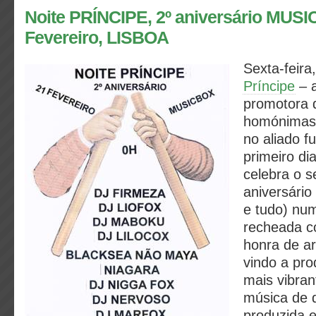
Noite PRÍNCIPE, 2º aniversário MUSI
Fevereiro, LISBOA
Sexta-feira
Príncipe
– a
promotora 
homónimas 
no aliado f
primeiro di
celebra o 
aniversário
e tudo) nu
recheada c
honra de ar
vindo a pro
mais vibran
música de 
produzida 