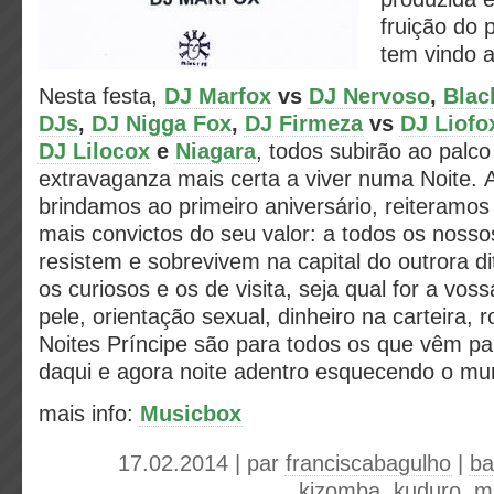
fruição do 
tem vindo 
Nesta festa,
DJ Marfox
vs
DJ Nervoso
,
Blac
DJs
,
DJ Nigga Fox
,
DJ Firmeza
vs
DJ Liofo
DJ Lilocox
e
Niagara
, todos subirão ao palco
extravaganza mais certa a viver numa Noite.
brindamos ao primeiro aniversário, reiteramos
mais convictos do seu valor: a todos os noss
resistem e sobrevivem na capital do outrora di
os curiosos e os de visita, seja qual for a voss
pele, orientação sexual, dinheiro na carteira, 
Noites Príncipe são para todos os que vêm p
daqui e agora noite adentro esquecendo o mun
mais info:
Musicbox
17.02.2014 | par
franciscabagulho
|
ba
kizomba
,
kuduro
,
m