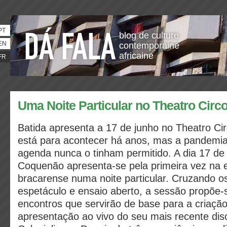
PT
blog de culture
EN
contemporaine
africaine
FR
Uma Noite Particular no Theatro Circ
Batida apresenta a 17 de junho no Theatro Cir
está para acontecer há anos, mas a pandemia
agenda nunca o tinham permitido. A dia 17 de
Coquenão apresenta-se pela primeira vez na 
bracarense numa noite particular. Cruzando o
espetáculo e ensaio aberto, a sessão propõe-s
encontros que servirão de base para a criação
apresentação ao vivo do seu mais recente dis