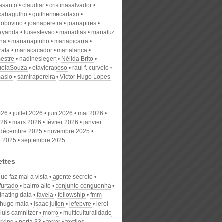
nasanto
claudiar
cristinasalvador
scabagulho
guilhermecartaxo
iobovino
joanapereira
joanapires
ayanda
luisestevao
mariadias
marialuz
ana
marianapinho
mariapicarra
rata
martacacador
martalanca
estre
nadinesiegert
Nélida Brito
gelaSouza
otavioraposo
raul f. curvelo
masio
samirapereira
Victor Hugo Lopes
026
juillet 2026
juin 2026
mai 2026
026
mars 2026
février 2026
janvier
décembre 2025
novembre 2025
e 2025
septembre 2025
ettes
que faz mal a vista
agente secreto
furtado
bairro alto
conjunto conguenha
inating data
favela
fellowship
fmm
hugo maia
isaac julien
lefebvre
leroi
luis camnitzer
morro
multiculturalidade
rking
porta 33
terror
textiles