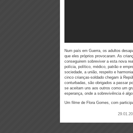
Num país em Guerra, os adultos desapa
que eles próprios provocaram. As crianç
conseguirem sobreviver a esta nova rea
polícia, político, médico, patrão e em
sociedade, a união, respeito e harmoni
cinco crianças-soldado chegam à Repúbl
conturbadas, são obrigados a passar p
se aceitam uns aos outros como um gr
esperança, onde a sobrevivência é algo
Um filme de Flora Gomes, com particip
29.01.20