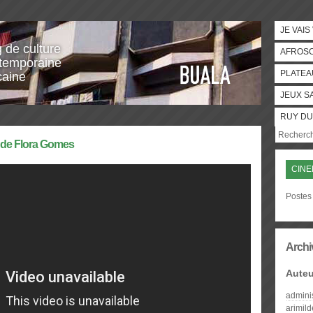
JE VAIS
g de culture
AFROS
temporaine
PLATEA
caine
JEUX S
RUY DU
e de Flora Gomes
CINE
Postes
Archi
Auteu
admini
arimil