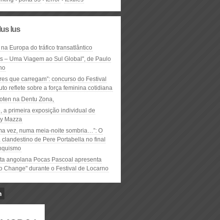
lus lus
 na Europa do tráfico transatlântico
ós – Uma Viagem ao Sul Global", de Paulo
ho
res que carregam”: concurso do Festival
to reflete sobre a força feminina cotidiana
oten na Dentu Zona,
, a primeira exposição individual de
y Mazza
ma vez, numa meia-noite sombria…”: O
clandestino de Pere Portabella no final
nquismo
ta angolana Pocas Pascoal apresenta
to Change" durante o Festival de Locarno
n