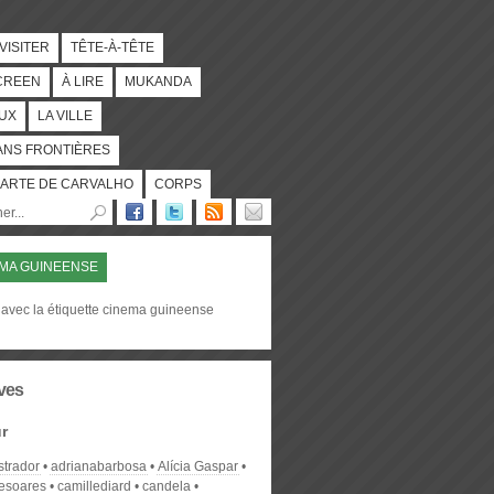
 VISITER
TÊTE-À-TÊTE
CREEN
À LIRE
MUKANDA
UX
LA VILLE
ANS FRONTIÈRES
ARTE DE CARVALHO
CORPS
MA GUINEENSE
 avec la étiquette cinema guineense
ves
r
strador
adrianabarbosa
Alícia Gaspar
desoares
camillediard
candela