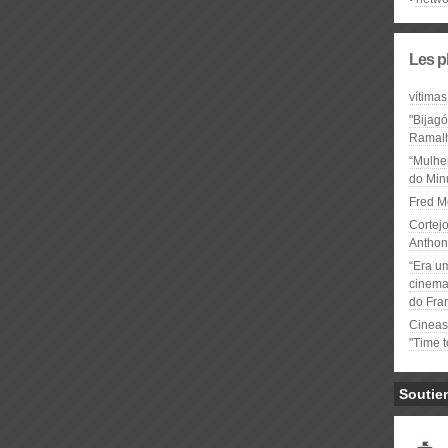
Les p
vítimas
"Bijag
Ramal
“Mulhe
do Minu
Fred M
Cortejo
Anthon
“Era u
cinema 
do Fra
Cineas
"Time 
Soutie