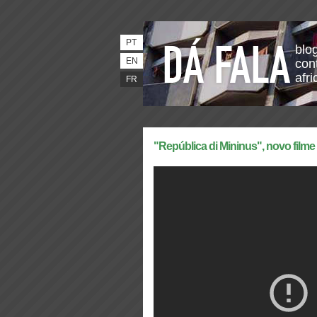
PT
blo
EN
con
afri
FR
"República di Mininus", novo film