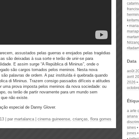
catari
franci
hermin
keitam
mari
mariap
martam
Nilzan
ritada
recem, assustados pelas guerras e enojados pelas tragédias
as são deixadas à sua sorte e terão de unir-se para
Data
lidade. E assim surge “A República di Mininus”, onde o
pregado são cargos tomados pelos meninos. Nesta nova
août 2
a são palavras de ordem. A paz instituída é quebrada quando
avril 2
ica di Mininus. Trazem consigo passados difíceis e atitudes
2026
or uma prova imposta pelos meninos da nova sociedade: ou
octobr
upo, ou terão de partir novamente para um mundo sem
 que não existe.
Étiqu
ação especial de Danny Glover.
a arte 
ariana 
13 | par
martalanca
|
cinema guineense
,
crianças
,
flora gomes
discrim
sines
jones
netwo