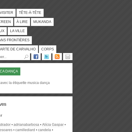
 VISITER
TÊTE-À-TÊTE
CREEN
À LIRE
MUKANDA
UX
LA VILLE
ANS FRONTIÈRES
ARTE DE CARVALHO
CORPS
CA DANÇA
 avec la étiquette musica dança
ves
r
strador
adrianabarbosa
Alícia Gaspar
desoares
camillediard
candela