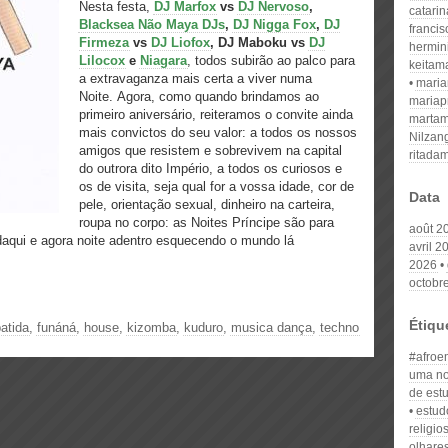
Nesta festa,
DJ Marfox
vs
DJ Nervoso
,
catari
Blacksea Não Maya DJs
,
DJ Nigga Fox
,
DJ
franci
Firmeza
vs
DJ Liofox
, DJ Maboku vs
DJ
hermin
Lilocox
e
Niagara
, todos subirão ao palco para
keitam
a extravaganza mais certa a viver numa
mari
Noite. Agora, como quando brindamos ao
mariap
primeiro aniversário, reiteramos o convite ainda
martam
mais convictos do seu valor: a todos os nossos
Nilzan
amigos que resistem e sobrevivem na capital
ritada
do outrora dito Império, a todos os curiosos e
os de visita, seja qual for a vossa idade, cor de
Data
pele, orientação sexual, dinheiro na carteira,
roupa no corpo: as Noites Príncipe são para
août 2
aqui e agora noite adentro esquecendo o mundo lá
avril 2
2026
octobr
Étiqu
atida
,
funáná
,
house
,
kizomba
,
kuduro
,
musica dança
,
techno
#afroe
uma no
de est
estud
religio
olhare