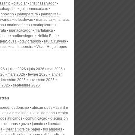
nasanto
claudiar
cristinasalvador
scabagulho
guilhermecartaxo
iobovino
joanapereira
joanapires
ayanda
luisestevao
mariadias
marialuz
ana
marianapinho
mariapicarra
rata
martacacador
martalanca
estre
nadinesiegert
Nélida Brito
gelaSouza
otavioraposo
raul f. curvelo
masio
samirapereira
Victor Hugo Lopes
026
juillet 2026
juin 2026
mai 2026
026
mars 2026
février 2026
janvier
décembre 2025
novembre 2025
e 2025
septembre 2025
ettes
mpreendedorismo
african cities
as mil e
ites
ato malinda
casal da boba
centro
udos africanos
comunicação
discussion
os urbanos
gaza
jamaica
liberdade
sa
livraria tigre de papel
los angeles
s do mediterrâneo
open call for artists