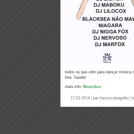
todos os que vêm para dançar música d
fora. Saúde!
mais info:
Musicbox
17.02.2014 | par
franciscabagulho
|
b