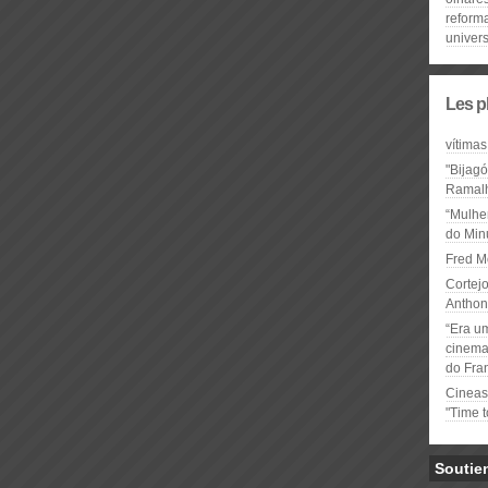
reform
univer
Les p
vítimas
"Bijag
Ramal
“Mulhe
do Minu
Fred M
Cortejo
Anthon
“Era u
cinema 
do Fra
Cineas
"Time 
Soutie