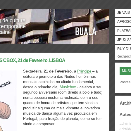
JE VAIS
g de culture
AFROS
temporaine
PLATEA
caine
JEUX S
RUY DU
USICBOX, 21 de Fevereiro, LISBOA
MUSI
Sexta-feira,
21 de Fevereiro
, a
Príncipe
– a
editora e promotora das Noites homónimas
mensais acolhidas no aliado fundamental,
Postes
desde o primeiro dia,
Musicbox
- celebra o seu
segundo aniversário (com direito a bolo e tudo)
numa epopeia nocturna recheada com o seu
quadro de honra de artistas que tem vindo a
Archi
produzir alguma da mais vibrante e inovadora
música de dança alguma vez produzida em
Auteu
Portugal, para fruição do planeta, como se tem
vindo a comprovar.
admini
arimil