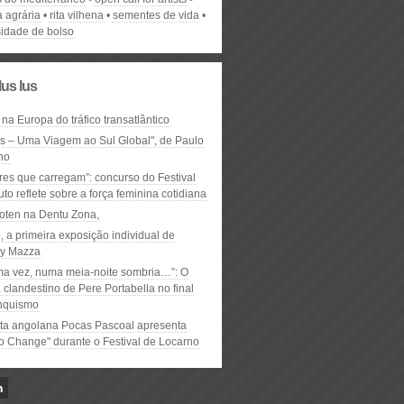
a agrária
rita vilhena
sementes de vida
sidade de bolso
lus lus
 na Europa do tráfico transatlântico
ós – Uma Viagem ao Sul Global", de Paulo
ho
res que carregam”: concurso do Festival
to reflete sobre a força feminina cotidiana
oten na Dentu Zona,
, a primeira exposição individual de
y Mazza
ma vez, numa meia-noite sombria…”: O
clandestino de Pere Portabella no final
nquismo
ta angolana Pocas Pascoal apresenta
to Change" durante o Festival de Locarno
n