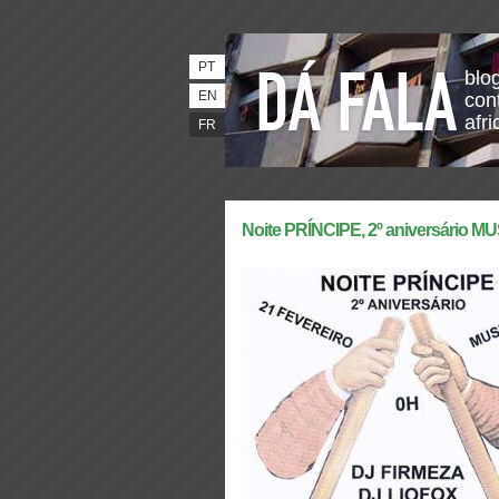
PT
blo
EN
con
afri
FR
Noite PRÍNCIPE, 2º aniversário M