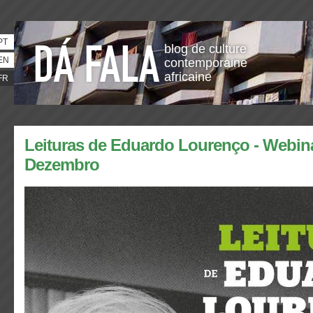
PT
blog de culture
EN
contemporaine
africaine
FR
Leituras de Eduardo Lourenço - Webina
Dezembro