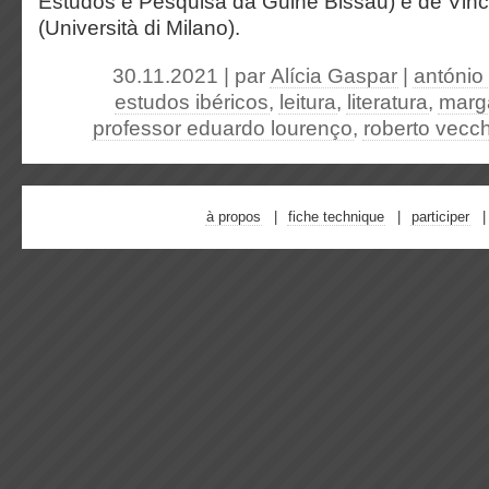
Estudos e Pesquisa da Guiné Bissau) e de Vi
(Università di Milano).
30.11.2021 | par
Alícia Gaspar
|
antónio 
estudos ibéricos
,
leitura
,
literatura
,
marga
professor eduardo lourenço
,
roberto vecch
à propos
fiche technique
participer