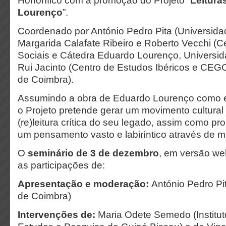
Honorífico com a promoção do Projeto “
Leitura
Lourenço
”.
Coordenado por António Pedro Pita (Universida
Margarida Calafate Ribeiro e Roberto Vecchi (C
Sociais e Cátedra Eduardo Lourenço, Universid
Rui Jacinto (Centro de Estudos Ibéricos e CEG
de Coimbra).
Assumindo a obra de Eduardo Lourenço como 
o Projeto pretende gerar um movimento cultural
(re)leitura crítica do seu legado, assim como pr
um pensamento vasto e labiríntico através de múl
O
seminário de 3 de dezembro
, em versão we
as participações de:
Apresentação e moderação:
António Pedro Pi
de Coimbra)
Intervenções de:
Maria Odete Semedo (Institut