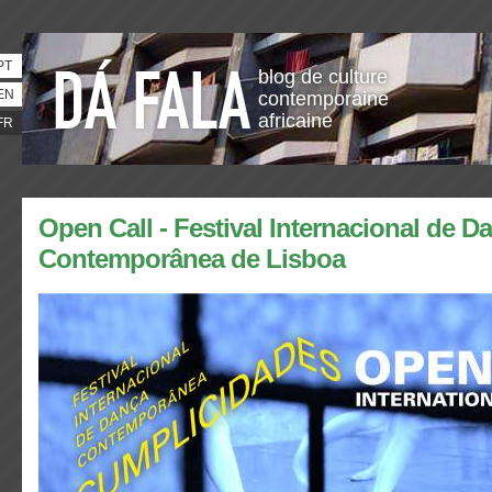
PT
blog de culture
EN
contemporaine
africaine
FR
Open Call - Festival Internacional de D
Contemporânea de Lisboa