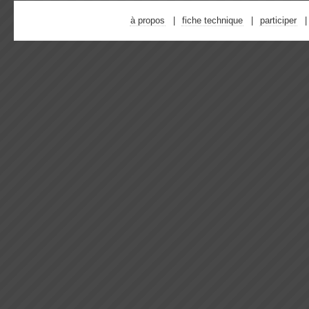
à propos
fiche technique
participer