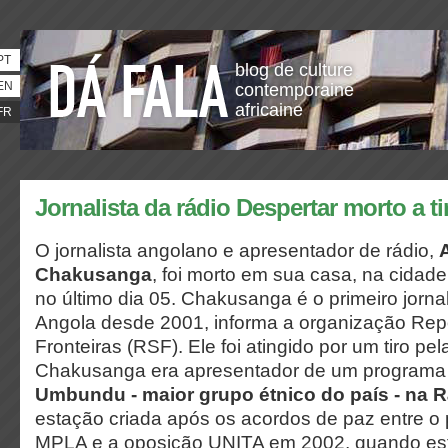
PT
blog de culture
EN
contemporaine
africaine
FR
Jornalista da rádio Despertar morto a ti
O jornalista angolano e apresentador de rádio,
Chakusanga
, foi morto em sua casa, na cidad
no último dia 05. Chakusanga é o primeiro jorna
Angola desde 2001, informa a organização Re
Fronteiras (RSF). Ele foi atingido por um tiro pel
Chakusanga era apresentador de um programa 
Umbundu - maior grupo étnico do país - na R
estação criada após os acordos de paz entre o 
MPLA e a oposição UNITA em 2002, quando est