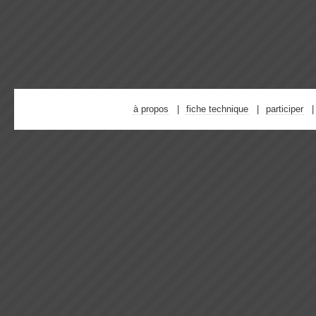
à propos
fiche technique
participer