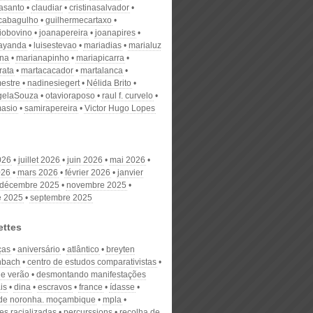
nasanto
claudiar
cristinasalvador
scabagulho
guilhermecartaxo
iobovino
joanapereira
joanapires
ayanda
luisestevao
mariadias
marialuz
ana
marianapinho
mariapicarra
rata
martacacador
martalanca
estre
nadinesiegert
Nélida Brito
gelaSouza
otavioraposo
raul f. curvelo
masio
samirapereira
Victor Hugo Lopes
026
juillet 2026
juin 2026
mai 2026
026
mars 2026
février 2026
janvier
décembre 2025
novembre 2025
e 2025
septembre 2025
ettes
ças
aniversário
atlântico
breyten
nbach
centro de estudos comparativistas
de verão
desmontando manifestações
is
dina
escravos
france
ídasse
 de noronha. moçambique
mpla
es racializadas
percurssions
recolha de