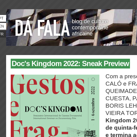
PT
blog de culture
EN
contemporaine
africaine
FR
Doc's Kingdom 2022: Sneak Preview
Com a pre
CALÓ e F
QUEIMADE
CUESTA, P
BORIS LE
VIEIRA TO
Kingdom 20
de quinta-f
e termina 