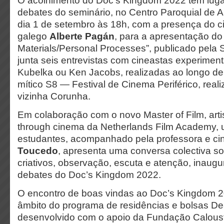
O acolhimento do Doc’s Kingdom 2022 tem luga
debates do seminário, no Centro Paroquial de 
dia 1 de setembro às 18h, com a presença do c
galego
Alberte Pagán
, para a apresentação do 
Materials/Personal Processes”, publicado pela S
junta seis entrevistas com cineastas experimen
Kubelka ou Ken Jacobs, realizadas ao longo de
mítico S8 — Festival de Cinema Periférico, rea
vizinha Corunha.
Em colaboração com o novo Master of Film, artis
through cinema da Netherlands Film Academy, 
estudantes, acompanhado pela professora e ci
Toucedo
, apresenta uma conversa colectiva s
criativos, observação, escuta e atenção, inaugu
debates do Doc’s Kingdom 2022.
O encontro de boas vindas ao Doc’s Kingdom 2
âmbito do programa de residências e bolsas De
desenvolvido com o apoio da Fundação Calous