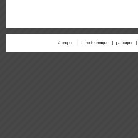
à propos
fiche technique
participer