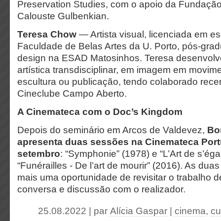
Preservation Studies, com o apoio da Fundaçã
Calouste Gulbenkian.
Teresa Chow
— Artista visual, licenciada em es
Faculdade de Belas Artes da U. Porto, pós-gra
design na ESAD Matosinhos. Teresa desenvolv
artística transdisciplinar, em imagem em movime
escultura ou publicação, tendo colaborado rec
Cineclube Campo Aberto.
A Cinemateca com o Doc’s Kingdom
Depois do seminário em Arcos de Valdevez,
Bo
apresenta duas sessões na Cinemateca Portu
setembro
: “Symphonie” (1978) e “L’Art de s’éga
“Funérailles - De l’art de mourir” (2016). As du
mais uma oportunidade de revisitar o trabalho 
conversa e discussão com o realizador.
25.08.2022 | par
Alícia Gaspar
|
cinema
,
cu