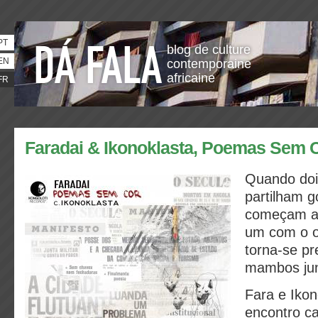
PT
blog de culture
EN
contemporaine
africaine
FR
Faradai & Ikonoklasta, Poemas Sem 
Quando doi
partilham g
começam a 
um com o o
torna-se pr
mambos ju
Fara e Ikon
encontro c