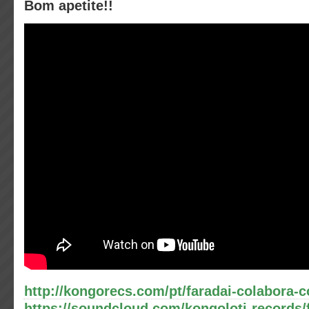
Bom apetite!!
http://kongorecs.com/pt/faradai-colabora-
https://soundcloud.com/kongoloti-records/