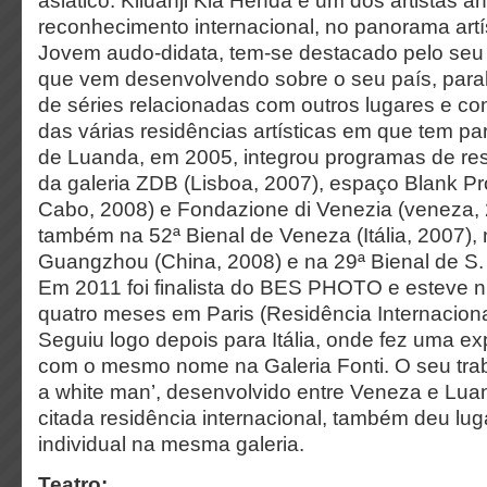
asiático. Kiluanji Kia Henda é um dos artistas 
reconhecimento internacional, no panorama artís
Jovem audo-didata, tem-se destacado pelo seu t
que vem desenvolvendo sobre o seu país, para
de séries relacionadas com outros lugares e co
das várias residências artísticas em que tem part
de Luanda, em 2005, integrou programas de re
da galeria ZDB (Lisboa, 2007), espaço Blank Pr
Cabo, 2008) e Fondazione di Venezia (veneza, 
também na 52ª Bienal de Veneza (Itália, 2007), 
Guangzhou (China, 2008) e na 29ª Bienal de S. 
Em 2011 foi finalista do BES PHOTO e esteve 
quatro meses em Paris (Residência Internacional
Seguiu logo depois para Itália, onde fez uma ex
com o mesmo nome na Galeria Fonti. O seu trabal
a white man’, desenvolvido entre Veneza e Lua
citada residência internacional, também deu lu
individual na mesma galeria.
Teatro: