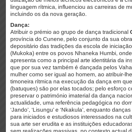
linguagem rítmica, influenciou as carreiras de mu
incluindo os da nova geração.
Dança:
Atribuir o prémio ao grupo de dança tradicional
província do Cunene, pelo conjunto da sua obra;
depositário das tradições da escola de iniciaçã
(Mukoka) entre os povos Nhaneka Humbi, onde
apresenta como a principal arte identitária da in
que por sua vez também é dançada pelos Vahan
mulher como ser igual ao homem, ao atribuir-lh
timoneira rítmica na execução da dança em que
(batuques) são por elas tocados; pelo esforço 
preservar o património imaterial da dança nacion
actualidade, uma referência pedagógica no do
‘Jando’, ‘Lisungu’ e ‘Nkakula’, enquanto danças 
para iniciados e estudiosos interessados na cult
sua arte ser erudita e as instituições educadora
sem realizações massivas, no contexto actual d