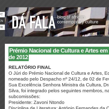
PT
blog of african
EN
contemporary culture
FR
Prémio Nacional de Cultura e Artes em
de 2012
RELATÓRIO FINAL
O Júri do Prémio Nacional de Cultura e Artes, E
nomeado pelo Despacho nº 24/12, de 02 de Fev
Sua Excelência Senhora Ministra da Cultura, D
Silva, foi integrado pelos seguintes membros, n
subcomissões:
Presidente: Zavoni Ntondo
Disciplina de Literatura: António Fernandes da