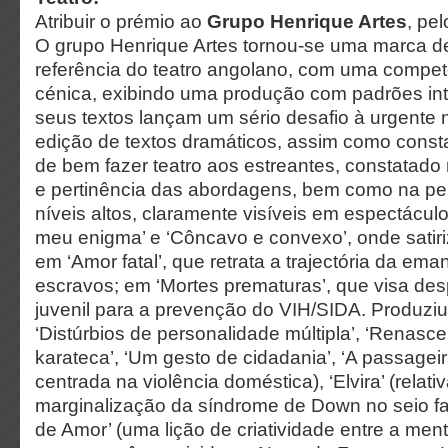
Atribuir o prémio ao
Grupo Henrique Artes
, pe
O grupo Henrique Artes tornou-se uma marca de
referência do teatro angolano, com uma compet
cénica, exibindo uma produção com padrões int
seus textos lançam um sério desafio à urgente
edição de textos dramáticos, assim como consta
de bem fazer teatro aos estreantes, constatado n
e pertinência das abordagens, bem como na pe
níveis altos, claramente visíveis em espectácu
meu enigma’ e ‘Côncavo e convexo’, onde satiriz
em ‘Amor fatal’, que retrata a trajectória da em
escravos; em ‘Mortes prematuras’, que visa des
juvenil para a prevenção do VIH/SIDA. Produzi
‘Distúrbios de personalidade múltipla’, ‘Renascer’,
karateca’, ‘Um gesto de cidadania’, ‘A passagei
centrada na violência doméstica), ‘Elvira’ (relat
marginalização da síndrome de Down no seio fam
de Amor’ (uma lição de criatividade entre a ment