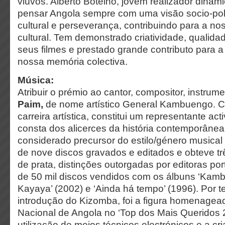
viúvos. Alberto Botelho, jovem realizador dinâm
pensar Angola sempre com uma visão socio-polí
cultural e perseverança, contribuindo para a no
cultural. Tem demonstrado criatividade, qualidad
seus filmes e prestado grande contributo para a
nossa memória colectiva.
Música:
Atribuir o prémio ao cantor, compositor, instrum
Paim,
de nome artístico General Kambuengo. 
carreira artística, constitui um representante ac
consta dos alicerces da história contemporânea
considerado precursor do estilo/género musical
de nove discos gravados e editados e obteve tr
de prata, distinções outorgadas por editoras p
de 50 mil discos vendidos com os álbuns ‘Kamb
Kayaya’ (2002) e ‘Ainda há tempo’ (1996). Por te
introdução do Kizomba, foi a figura homenagea
Nacional de Angola no ‘Top dos Mais Queridos 
utilização de meios técnicos electrónicos e a c