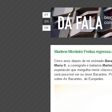
PT
blog
EN
con
FR
Marlene Monteiro Freitas regressa 
Cinco anos depois de ter estreado
Baca
Maria II
, a coreógrafa e bailarina
Marle
espetáculo que mergulha neste clássico
será possível ver ou rever
Bacantes, Pr
sobre
As Bacantes
, de Eurípedes.