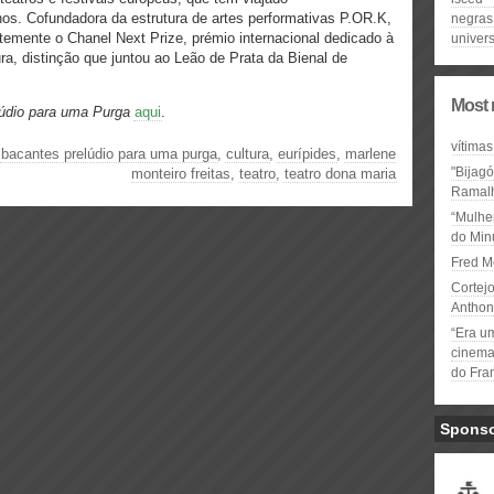
nos. Cofundadora da estrutura de artes performativas P.OR.K,
negras
temente o Chanel Next Prize, prémio internacional dedicado à
univer
ra, distinção que juntou ao Leão de Prata da Bienal de
Most 
údio para uma Purga
aqui
.
vítimas
,
bacantes prelúdio para uma purga
,
cultura
,
eurípides
,
marlene
"Bijag
monteiro freitas
,
teatro
,
teatro dona maria
Ramal
“Mulhe
do Minu
Fred M
Cortejo
Anthon
“Era u
cinema 
do Fra
Spons