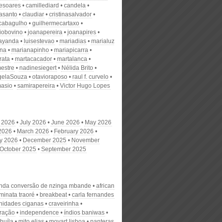
desoares
camillediard
candela
nasanto
claudiar
cristinasalvador
scabagulho
guilhermecartaxo
iobovino
joanapereira
joanapires
ayanda
luisestevao
mariadias
marialuz
ana
marianapinho
mariapicarra
rata
martacacador
martalanca
estre
nadinesiegert
Nélida Brito
gelaSouza
otavioraposo
raul f. curvelo
masio
samirapereira
Victor Hugo Lopes
 2026
July 2026
June 2026
May 2026
 2026
March 2026
February 2026
y 2026
December 2025
November
October 2025
September 2025
nda conversão de nzinga mbande
african
minata traoré
breakbeat
carla fernandes
idades ciganas
craveirinha
ração
independence
índios baniwas
 huíla
mito elias
movart lisboa
panteras