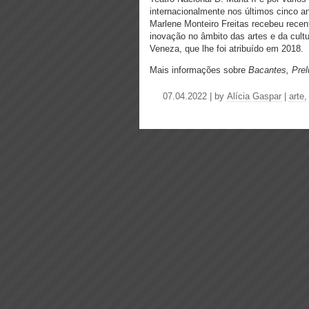
internacionalmente nos últimos cinco a
Marlene Monteiro Freitas recebeu recen
inovação no âmbito das artes e da cultu
Veneza, que lhe foi atribuído em 2018.
Mais informações sobre
Bacantes, Prel
07.04.2022 | by
Alícia Gaspar
|
arte