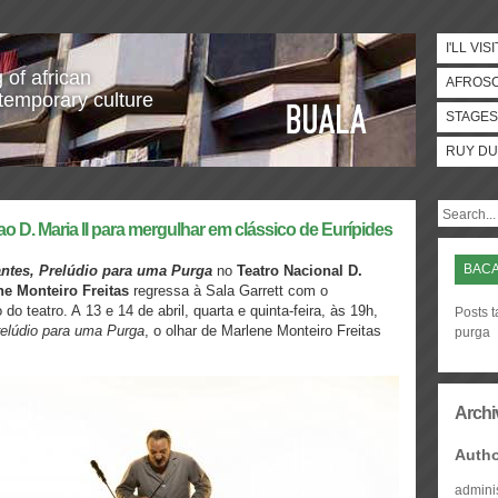
I'LL VISI
 of african
AFROS
temporary culture
STAGES
RUY DU
ao D. Maria II para mergulhar em clássico de Eurípides
BACA
ntes, Prelúdio para uma Purga
no
Teatro Nacional D.
ne Monteiro Freitas
regressa à Sala Garrett com o
 do teatro. A
13 e 14 de abril
, quarta e quinta-feira, às 19h,
Posts 
elúdio para uma Purga
, o olhar de Marlene Monteiro Freitas
purga
Archi
Auth
admini