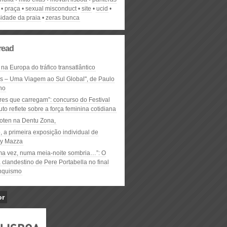
praça
sexual misconduct
site
ucid
sidade da praia
zeras bunca
read
 na Europa do tráfico transatlântico
ós – Uma Viagem ao Sul Global", de Paulo
ho
res que carregam”: concurso do Festival
to reflete sobre a força feminina cotidiana
oten na Dentu Zona,
, a primeira exposição individual de
y Mazza
ma vez, numa meia-noite sombria…”: O
clandestino de Pere Portabella no final
nquismo
or