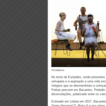
©Guidance
No texto de Eurípides, estão presentes o
selvajaria e a aspiração a uma vida si
íntegros que se desmembram e crenças 
Freitas percorre em
Bacantes, Prelúdio
dissimulações, polarizado entre os cam
Estreado em Lisboa em 2017,
Bacantes
Teatro Nacional D. Maria II e por vários