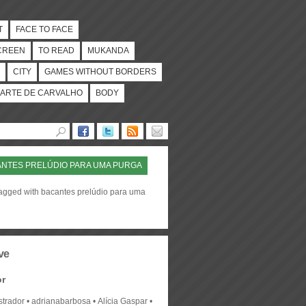
T
FACE TO FACE
CREEN
TO READ
MUKANDA
CITY
GAMES WITHOUT BORDERS
ARTE DE CARVALHO
BODY
NTES PRELÚDIO PARA UMA PURGA
tagged with bacantes prelúdio para uma
ve
or
strador
adrianabarbosa
Alícia Gaspar