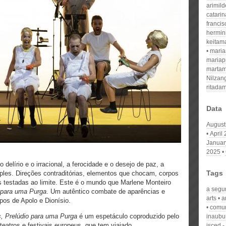
arimil
catari
franci
hermin
keitam
mari
mariap
martam
Nilzan
ritada
Data
August
April
Januar
2025
 delírio e o irracional, a ferocidade e o desejo de paz, a
Tags
mples. Direções contraditórias, elementos que chocam, corpos
testadas ao limite. Este é o mundo que Marlene Monteiro
a segu
 para uma Purga
. Um autêntico combate de aparências e
arts
a
pos de Apolo e Dionísio.
comun
, Prelúdio para uma Purga
é um espetáculo coproduzido pelo
inaubu
 teatros e festivais europeus, que tem viajado
isced -