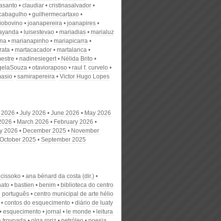
nasanto
claudiar
cristinasalvador
scabagulho
guilhermecartaxo
iobovino
joanapereira
joanapires
ayanda
luisestevao
mariadias
marialuz
ana
marianapinho
mariapicarra
rata
martacacador
martalanca
estre
nadinesiegert
Nélida Brito
gelaSouza
otavioraposo
raul f. curvelo
masio
samirapereira
Victor Hugo Lopes
 2026
July 2026
June 2026
May 2026
 2026
March 2026
February 2026
y 2026
December 2025
November
October 2025
September 2025
 cissoko
ana bénard da costa (dir.)
nato
bastien
benim
biblioteca do centro
l português
centro municipal de arte hélio
contos do esquecimento
diário de luaty
esquecimento
jornal
le monde
leitura
 trovoada
olga roriz
petróleo
poesia