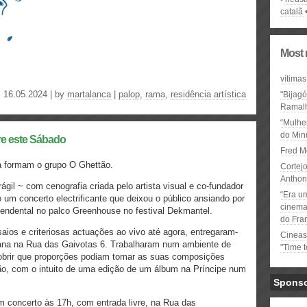
catalã
Most 
vítimas
16.05.2024 | by
martalanca
|
palop
,
rama
,
residência artística
"Bijag
Ramal
“Mulhe
do Minu
re este Sábado
Fred M
a formam o grupo O Ghettão.
Cortejo
Anthon
ágil ~ com cenografia criada pelo artista visual e co-fundador
“Era u
 um concerto electrificante que deixou o público ansiando por
cinema 
ndental no palco Greenhouse no festival Dekmantel.
do Fra
ios e criteriosas actuações ao vivo até agora, entregaram-
Cineas
mana na Rua das Gaivotas 6. Trabalharam num ambiente de
"Time 
obrir que proporções podiam tomar as suas composições
ção, com o intuito de uma edição de um álbum na Príncipe num
Spons
 concerto às 17h, com entrada livre, na Rua das