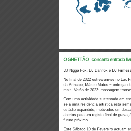
O GHETTÃO - concerto entrada liv
DJ Nigga Fox, DJ Danifox e DJ Firmez
No final de 2022 estrearam-se no Lux Fr
da Príncipe, Márcio Matos ~ entregando
mais.
Verão de 2023: massagem transce
Com uma actividade sustentada em ensa
se a uma residência artística esta se
estúdio expandido, motivados em desc
abertas para um registo final de grava
futuro próximo.
Este Sábado 10 de Fevereiro actuam em