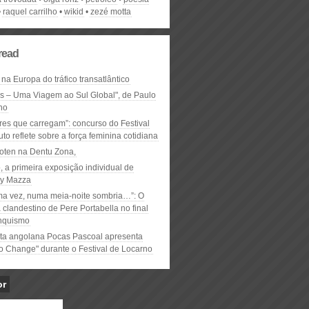
raquel carrilho
wikid
zezé motta
read
 na Europa do tráfico transatlântico
ós – Uma Viagem ao Sul Global", de Paulo
ho
res que carregam”: concurso do Festival
to reflete sobre a força feminina cotidiana
oten na Dentu Zona,
, a primeira exposição individual de
y Mazza
ma vez, numa meia-noite sombria…”: O
clandestino de Pere Portabella no final
nquismo
ta angolana Pocas Pascoal apresenta
to Change" durante o Festival de Locarno
or