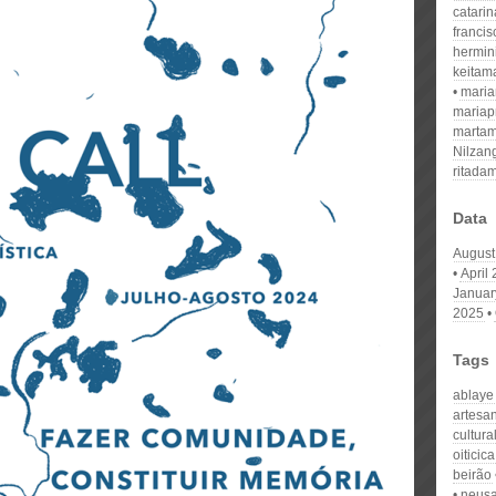
catari
franci
hermin
keitam
mari
mariap
martam
Nilzan
ritada
Data
August
April
Januar
2025
Tags
ablaye
artesa
cultura
oiticica
beirão
neusa