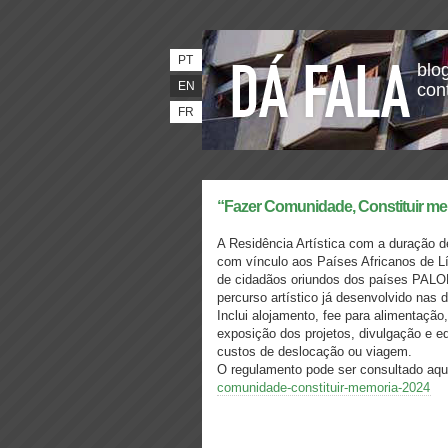
PT
blog
EN
con
FR
“Fazer Comunidade, Constituir mem
A Residência Artística com a duração de
com vínculo aos Países Africanos de L
de cidadãos oriundos dos países PALOP,
percurso artístico já desenvolvido nas d
Inclui alojamento, fee para alimentação,
exposição dos projetos, divulgação e e
custos de deslocação ou viagem.
O regulamento pode ser consultado aqu
comunidade-constituir-memoria-2024