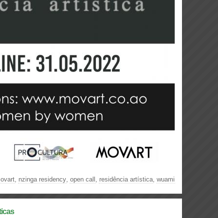
ovart
,
nzinga residency
,
open call
,
residência artística
,
wuami
ticas