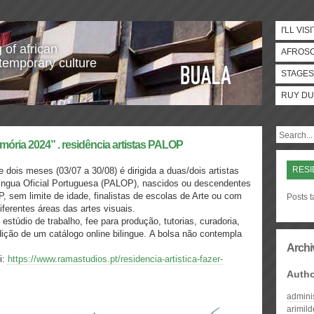
I'LL VISI
 of african
AFROS
temporary culture
STAGES
RUY DU
ória 2024” . residência artistas PALOP
RESI
 dois meses (03/07 a 30/08) é dirigida a duas/dois artistas
íngua Oficial Portuguesa (PALOP), nascidos ou descendentes
 sem limite de idade, finalistas de escolas de Arte ou com
Posts t
iferentes áreas das artes visuais.
 estúdio de trabalho, fee para produção, tutorias, curadoria,
dição de um catálogo online bilingue. A bolsa não contempla
Archi
i:
https://www.ramastudios.pt/residencia-artistica-fazer-
Auth
admini
arimil