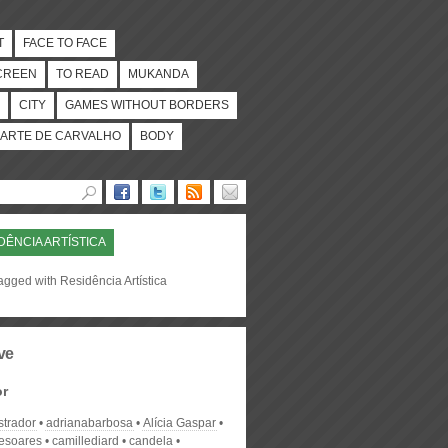
T
FACE TO FACE
CREEN
TO READ
MUKANDA
CITY
GAMES WITHOUT BORDERS
ARTE DE CARVALHO
BODY
DÊNCIA ARTÍSTICA
agged with Residência Artística
ve
or
strador
adrianabarbosa
Alícia Gaspar
desoares
camillediard
candela