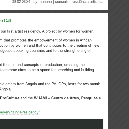
09.02.2024 | by
mariana
|
concerto
,
residência artística
n Call
ur first artist residency. A project by women for women.
m that promotes the empowerment of women in African
duction by women and that contributes to the creation of new
uguese-speaking countries and to the strengthening of
rent themes and concepts of production, crossing the
 programme aims to be a space for searching and building
ale artists from Angola and the PALOPs, lasts for two month
Angola.
ProCultura
and the
WUAMI – Centro de Artes, Pesquisa e
.ao/en/nzinga-residency/