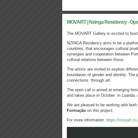
MOVART | Nzinga Residency - Ope
The MOVART Gallery is excited to host o
NZINGA Residency aims to be a platfor
countries, that encourages cultural pro
synergies and cooperation between Port
cultural relations between those.
The artists are invited to explore diffe
boundaries of gender and identity. The
connections through art.
The open call is aimed at emerging fem
and takes place in October in Luanda, 
We are pleased to be working with both
Formação
on this project.
For more information:
https://movart.co