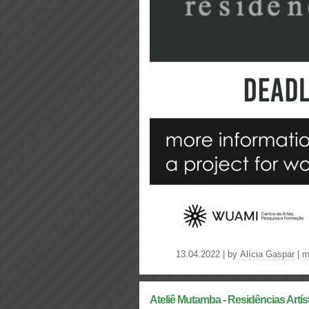
13.04.2022 | by
Alícia Gaspar
|
m
Ateliê Mutamba - Residências Artís