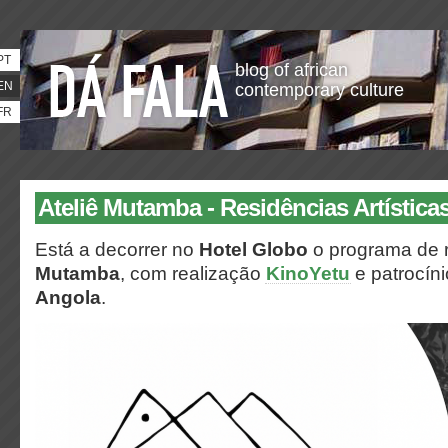
PT
blog of african
EN
contemporary culture
FR
Ateliê Mutamba - Residências Artística
Está a decorrer no
Hotel Globo
o programa de 
Mutamba
, com realização
KinoYetu
e patrocín
Angola
.