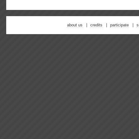
about us
credits
participate
s