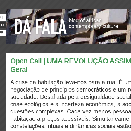
PT
blog of african
EN
contemporary culture
FR
Open Call | UMA REVOLUÇÃO ASSIM
Geral
A crise da habitação leva-nos para a rua. É u
negociação de princípios democráticos e um r
sociedade. Desafiada pela desigualdade social
crise ecológica e a incerteza económica, a so
questões complexas. Cada vez menos pessoa
habitação a preços acessíveis. Simultaneamen
constelações, rituais e dinâmicas sociais est