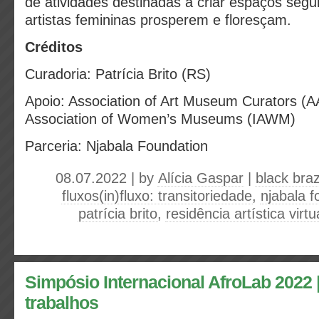
de atividades destinadas a criar espaços segu
artistas femininas prosperem e floresçam.
Créditos
Curadoria: Patrícia Brito (RS)
Apoio: Association of Art Museum Curators (A
Association of Women’s Museums (IAWM)
Parceria: Njabala Foundation
08.07.2022 | by
Alícia Gaspar
|
black brazi
fluxos(in)fluxo: transitoriedade
,
njabala f
patrícia brito
,
residência artística virtu
Simpósio Internacional AfroLab 2022
trabalhos