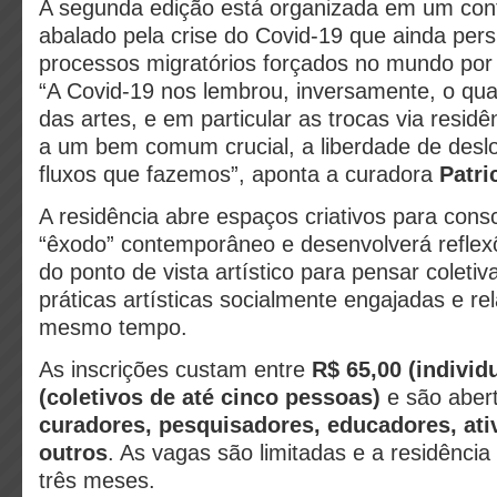
A segunda edição está organizada em um co
abalado pela crise do Covid-19 que ainda pers
processos migratórios forçados no mundo por g
“A Covid-19 nos lembrou, inversamente, o qu
das artes, e em particular as trocas via residê
a um bem comum crucial, a liberdade de desl
fluxos que fazemos”, aponta a curadora
Patri
A residência abre espaços criativos para cons
“êxodo” contemporâneo e desenvolverá reflexõ
do ponto de vista artístico para pensar coleti
práticas artísticas socialmente engajadas e re
mesmo tempo.
As inscrições custam entre
R$ 65,00 (individ
(coletivos de até cinco pessoas)
e são aber
curadores, pesquisadores, educadores, ativ
outros
. As vagas são limitadas e a residênci
três meses.