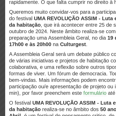
rapidamente. O que falta cumprir no direito 
Queremos muito convidar-vos para a particip
do festival
UMA REVOLUÇÃO ASSIM - Luta e 
da habitação
,
que irá acontecer entre 25 de 
outubro de 2024. Neste âmbito realiza-se co
preparação uma Assembleia Geral, no dia
19 
17h00 e às 20h00
na
Culturgest
.
A Assembleia Geral será um debate público 
de várias iniciativas e projetos de habitação c
colaborativa, e uma reflexão sobre outros tipo
formas de viver. Um fórum de democracia. Tod
bem-vindas. Mais informações podem encont
participação ou/e apresentação de projeto ou i
min), por favor preenchem este
formulário
até
O festival
UMA REVOLUÇÃO ASSIM - Luta e f
da habitação
realiza-se no âmbito dos
50 ano
Abril,
é um festival de pensamento critico, de 