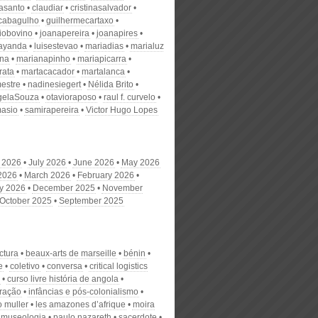
nasanto
claudiar
cristinasalvador
scabagulho
guilhermecartaxo
iobovino
joanapereira
joanapires
ayanda
luisestevao
mariadias
marialuz
ana
marianapinho
mariapicarra
rata
martacacador
martalanca
estre
nadinesiegert
Nélida Brito
gelaSouza
otavioraposo
raul f. curvelo
masio
samirapereira
Victor Hugo Lopes
 2026
July 2026
June 2026
May 2026
 2026
March 2026
February 2026
y 2026
December 2025
November
October 2025
September 2025
ctura
beaux-arts de marseille
bénin
e
coletivo
conversa
critical logistics
curso livre história de angola
ração
infâncias e pós-colonialismo
o muller
les amazones d’afrique
moira
museologia
paulo nazareth
sacerdote