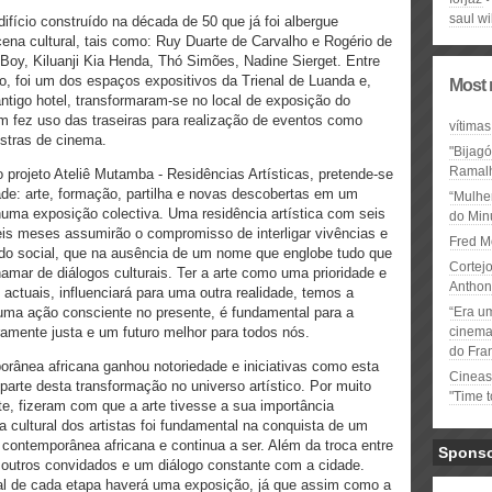
saul wi
ifício construído na década de 50 que já foi albergue
cena cultural, tais como: Ruy Duarte de Carvalho e Rogério de
oy, Kiluanji Kia Henda, Thó Simões, Nadine Sierget. Entre
cio, foi um dos espaços expositivos da Trienal de Luanda e,
Most 
ntigo hotel, transformaram-se no local de exposição do
m fez uso das traseiras para realização de eventos como
vítimas
stras de cinema.
"Bijag
Ramal
rojeto Ateliê Mutamba - Residências Artísticas, pretende-se
idade: arte, formação, partilha e novas descobertas em um
“Mulhe
uma exposição colectiva. Uma residência artística com seis
do Minu
seis meses assumirão o compromisso de interligar vivências e
Fred M
ado social, que na ausência de um nome que englobe tudo que
Cortejo
hamar de diálogos culturais. Ter a arte como uma prioridade e
Anthon
actuais, influenciará para uma outra realidade, temos a
uma ação consciente no presente, é fundamental para a
“Era u
amente justa e um futuro melhor para todos nós.
cinema 
do Fra
orânea africana ganhou notoriedade e iniciativas como esta
Cineas
arte desta transformação no universo artístico. Por muito
"Time 
te, fizeram com que a arte tivesse a sua importância
a cultural dos artistas foi fundamental na conquista de um
 contemporânea africana e continua a ser. Além da troca entre
Spons
s outros convidados e um diálogo constante com a cidade.
nal de cada etapa haverá uma exposição, já que assim como a