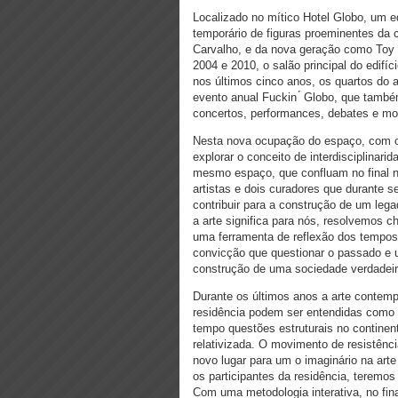
Localizado no mítico Hotel Globo, um ed
temporário de figuras proeminentes da 
Carvalho, e da nova geração como Toy B
2004 e 2010, o salão principal do edifí
nos últimos cinco anos, os quartos do a
evento anual Fuckin ́ Globo, que també
concertos, performances, debates e mo
Nesta nova ocupação do espaço, com o p
explorar o conceito de interdisciplinar
mesmo espaço, que confluam no final n
artistas e dois curadores que durante 
contribuir para a construção de um leg
a arte significa para nós, resolvemos c
uma ferramenta de reflexão dos tempos 
convicção que questionar o passado e 
construção de uma sociedade verdadeir
Durante os últimos anos a arte contemp
residência podem ser entendidas como p
tempo questões estruturais no continen
relativizada. O movimento de resistênci
novo lugar para um o imaginário na arte
os participantes da residência, teremo
Com uma metodologia interativa, no fi