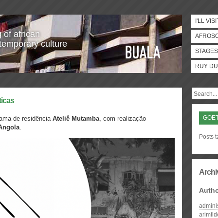
I'LL VISI
 of african
AFROS
temporary culture
STAGES
RUY DU
ticas
GOET
ama de residência
Ateliê Mutamba
, com realização
 Angola
.
Posts t
Archi
Auth
admini
arimil