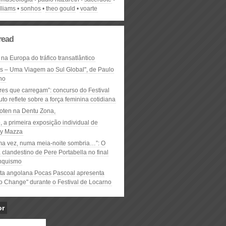
lliams
sonhos
theo gould
voarte
read
 na Europa do tráfico transatlântico
ós – Uma Viagem ao Sul Global", de Paulo
ho
res que carregam”: concurso do Festival
to reflete sobre a força feminina cotidiana
oten na Dentu Zona,
, a primeira exposição individual de
y Mazza
ma vez, numa meia-noite sombria…”: O
clandestino de Pere Portabella no final
nquismo
ta angolana Pocas Pascoal apresenta
to Change" durante o Festival de Locarno
or