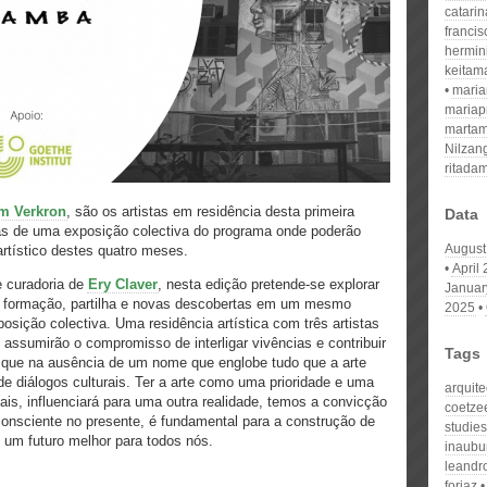
catari
franci
hermin
keitam
mari
mariap
martam
Nilzan
ritada
m Verkron
, são os artistas em residência desta primeira
Data
as de uma exposição colectiva do programa onde poderão
August
artístico destes quatro meses.
April
 curadoria de
Ery Claver
, nesta edição pretende-se explorar
Januar
rte, formação, partilha e novas descobertas em um mesmo
2025
sição colectiva. Uma residência artística com três artistas
assumirão o compromisso de interligar vivências e contribuir
Tags
, que na ausência de um nome que englobe tudo que a arte
de diálogos culturais. Ter a arte como uma prioridade e uma
arquite
ais, influenciará para uma outra realidade, temos a convicção
coetze
onsciente no presente, é fundamental para a construção de
studies
 um futuro melhor para todos nós.
inaubu
leandr
forjaz