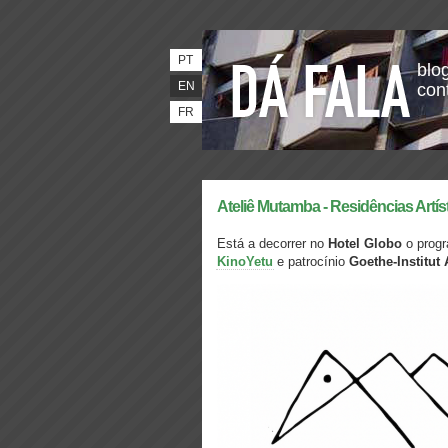
PT
blog
EN
con
FR
Ateliê Mutamba - Residências Artís
Está a decorrer no
Hotel Globo
o progr
KinoYetu
e patrocínio
Goethe-Institut