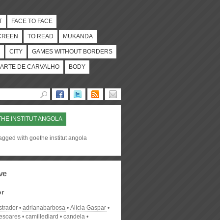
T
FACE TO FACE
CREEN
TO READ
MUKANDA
CITY
GAMES WITHOUT BORDERS
ARTE DE CARVALHO
BODY
HE INSTITUT ANGOLA
agged with goethe institut angola
ve
or
strador
adrianabarbosa
Alícia Gaspar
desoares
camillediard
candela