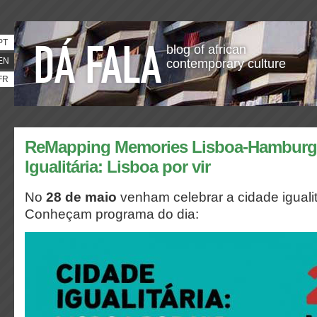
PT
blog of african
EN
contemporary culture
FR
ReMapping Memories Lisboa-Hamburg 
Igualitária: Lisboa por vir
No
28 de maio
venham celebrar a cidade iguali
Conheçam programa do dia: