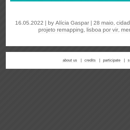
16.05.2022 | by
Alícia Gaspar
|
28 maio
,
cidad
projeto remapping
,
lisboa por vir
,
mem
about us
credits
participate
s