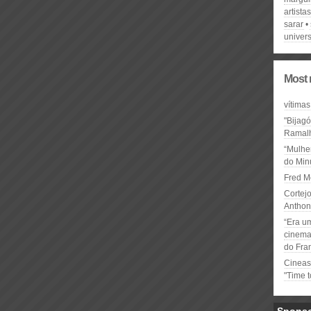
artista
sarar
univers
Most 
vítimas
"Bijag
Ramal
“Mulhe
do Minu
Fred M
Cortejo
Anthon
“Era u
cinema 
do Fra
Cineas
"Time 