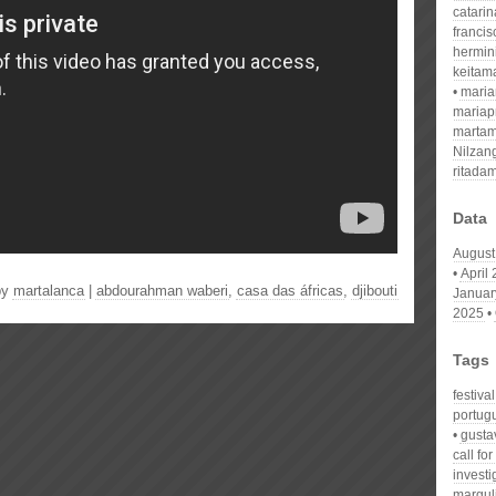
catari
franci
hermin
keitam
mari
mariap
martam
Nilzan
ritada
Data
August
April
by
martalanca
|
abdourahman waberi
,
casa das áfricas
,
djibouti
Januar
2025
Tags
festiva
portug
gustav
call fo
invest
margul