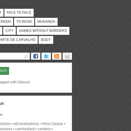
T
FACE TO FACE
CREEN
TO READ
MUKANDA
CITY
GAMES WITHOUT BORDERS
ARTE DE CARVALHO
BODY
OUTI
agged with Djibouti
ve
or
strador
adrianabarbosa
Alícia Gaspar
desoares
camillediard
candela