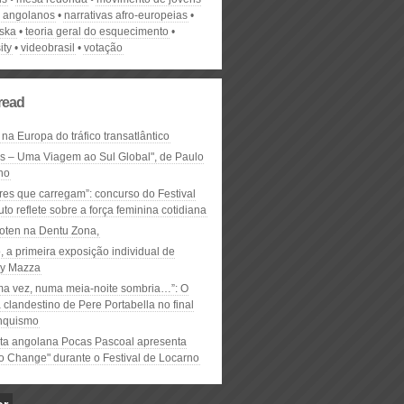
s angolanos
narrativas afro-europeias
ska
teoria geral do esquecimento
ity
videobrasil
votação
read
 na Europa do tráfico transatlântico
ós – Uma Viagem ao Sul Global", de Paulo
ho
res que carregam”: concurso do Festival
to reflete sobre a força feminina cotidiana
oten na Dentu Zona,
, a primeira exposição individual de
y Mazza
ma vez, numa meia-noite sombria…”: O
clandestino de Pere Portabella no final
nquismo
ta angolana Pocas Pascoal apresenta
to Change" durante o Festival de Locarno