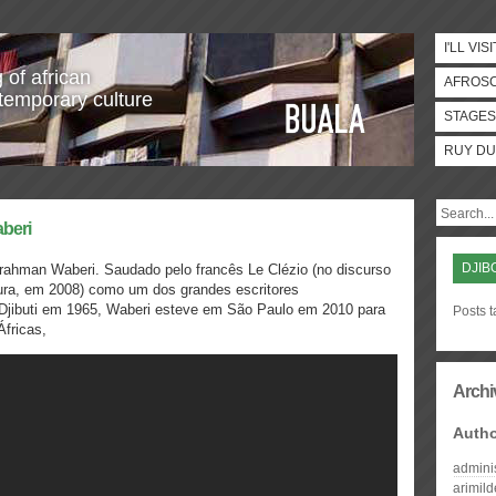
I'LL VISI
 of african
AFROS
temporary culture
STAGES
RUY DU
beri
DJIB
rahman Waberi. Saudado pelo francês Le Clézio (no discurso
tura, em 2008) como um dos grandes escritores
Djibuti em 1965, Waberi esteve em São Paulo em 2010 para
Posts t
Áfricas,
Archi
Auth
admini
arimil