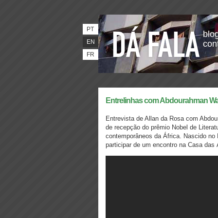
PT
blog
EN
con
FR
Entrelinhas com Abdourahman Wa
Entrevista de Allan da Rosa com Abdou
de recepção do prêmio Nobel de Litera
contemporâneos da África. Nascido no 
participar de um encontro na Casa das 