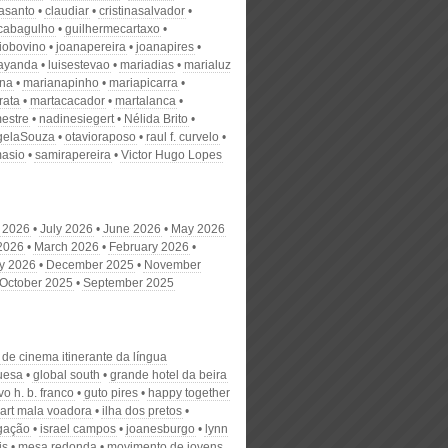
nasanto
claudiar
cristinasalvador
scabagulho
guilhermecartaxo
iobovino
joanapereira
joanapires
ayanda
luisestevao
mariadias
marialuz
ana
marianapinho
mariapicarra
rata
martacacador
martalanca
estre
nadinesiegert
Nélida Brito
gelaSouza
otavioraposo
raul f. curvelo
masio
samirapereira
Victor Hugo Lopes
 2026
July 2026
June 2026
May 2026
 2026
March 2026
February 2026
y 2026
December 2025
November
October 2025
September 2025
l de cinema itinerante da língua
uesa
global south
grande hotel da beira
o h. b. franco
guto pires
happy together
r art mala voadora
ilha dos pretos
igação
israel campos
joanesburgo
lynn
is
mesa redonda
movimento de jovens