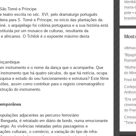
identi
maria-
/ São Tomé e Príncipe
pide
e teatro escrita no séc. XVI, pelo dramaturgo português
brasile
deira para S. Tomé e Príncipe, no início das plantações da
né, o arquipélago foi colónia portuguesa e a sua história está
stituída por um mosaico de culturas, resultante da
 e africanos. O Tchiloli é o expoente máximo desta
Most 
vítimas
"Bijag
Ramal
 Moçambique
um instrumento e o nome da dança que o acompanha. Que
“Mulhe
instrumento que há quatro séculos, do que há notícia, ocupa
do Minu
squisa e estudo do seu funcionamento e estrutura? Este filme
Fred M
tões, assim como contribuir para o registo cinematográfico
Cortejo
strução do instrumento.
Anthon
“Era u
ntemporânea
cinema 
do Fra
populações adjacentes ao percurso ferroviário
Cineas
e Benguela, é retratado em diário de bordo, numa emocionante
"Time 
érgio. As vivências relatadas pelos passageiros e
ções culturais, o comércio, a variação do tipo de infra-