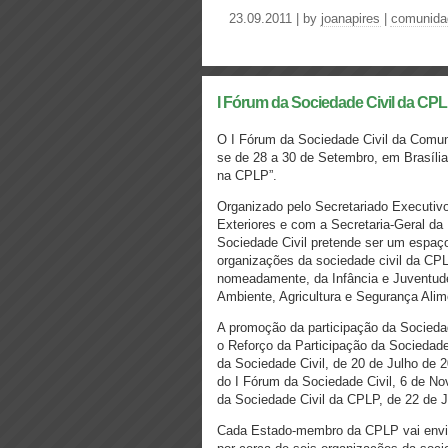
23.09.2011 | by
joanapires
|
comunidad
I Fórum da Sociedade Civil da CP
O I Fórum da Sociedade Civil da Comun
se de 28 a 30 de Setembro, em Brasília
na CPLP”.
Organizado pelo Secretariado Executi
Exteriores e com a Secretaria-Geral da 
Sociedade Civil pretende ser um espaço 
organizações da sociedade civil da CPL
nomeadamente, da Infância e Juventude
Ambiente, Agricultura e Segurança Alime
A promoção da participação da Socied
o Reforço da Participação da Sociedade
da Sociedade Civil, de 20 de Julho de
do I Fórum da Sociedade Civil, 6 de N
da Sociedade Civil da CPLP, de 22 de J
Cada Estado-membro da CPLP vai envi