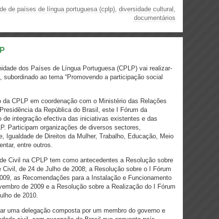
e de países de língua portuguesa (cplp)
,
diversidade cultural
,
documentários
LP
idade dos Países de Língua Portuguesa (CPLP) vai realizar-
, subordinado ao tema “Promovendo a participação social
vo da CPLP em coordenação com o Ministério das Relações
Presidência da República do Brasil, este I Fórum da
de integração efectiva das iniciativas existentes e das
P. Participam organizações de diversos sectores,
, Igualdade de Direitos da Mulher, Trabalho, Educação, Meio
ntar, entre outros.
ade Civil na CPLP tem como antecedentes a Resolução sobre
 Civil, de 24 de Julho de 2008; a Resolução sobre o I Fórum
 2009, as Recomendações para a Instalação e Funcionamento
ovembro de 2009 e a Resolução sobre a Realização do I Fórum
ulho de 2010.
ar uma delegação composta por um membro do governo e