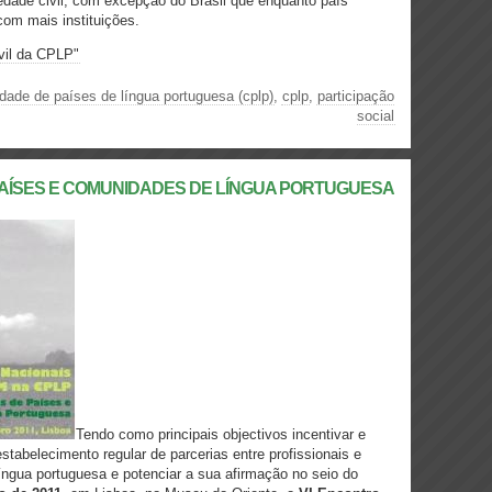
edade civil, com excepção do Brasil que enquanto país
com mais instituições.
vil da CPLP"
ade de países de língua portuguesa (cplp)
,
cplp
,
participação
social
PAÍSES E COMUNIDADES DE LÍNGUA PORTUGUESA
Tendo como principais objectivos incentivar e
stabelecimento regular de parcerias entre profissionais e
gua portuguesa e potenciar a sua afirmação no seio do