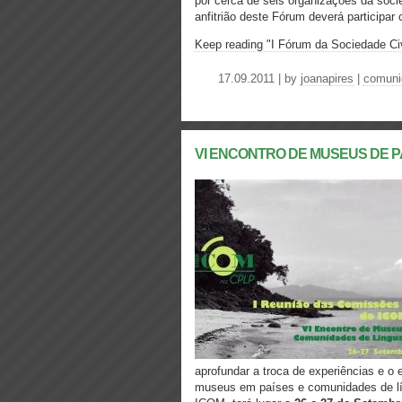
por cerca de seis organizações da soci
anfitrião deste Fórum deverá participar 
Keep reading "I Fórum da Sociedade Ci
17.09.2011 | by
joanapires
|
comunid
VI ENCONTRO DE MUSEUS DE 
aprofundar a troca de experiências e o e
museus em países e comunidades de lín