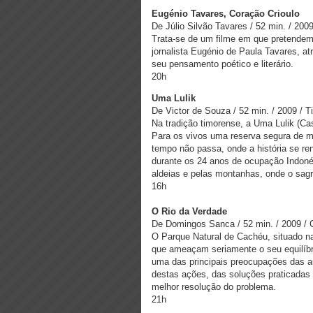
Eugénio Tavares, Coração Crioulo
De Júlio Silvão Tavares / 52 min. / 200
Trata-se de um filme em que pretendem
jornalista Eugénio de Paula Tavares, atr
seu pensamento poético e literário.
20h
Uma Lulik
De Victor de Souza / 52 min. / 2009 / T
Na tradição timorense, a Uma Lulik (Ca
Para os vivos uma reserva segura de me
tempo não passa, onde a história se re
durante os 24 anos de ocupação Indonés
aldeias e pelas montanhas, onde o sagr
16h
O Rio da Verdade
De Domingos Sanca / 52 min. / 2009 / 
O Parque Natural de Cachéu, situado na
que ameaçam seriamente o seu equilíbr
uma das principais preocupações das au
destas ações, das soluções praticadas e
melhor resolução do problema.
21h