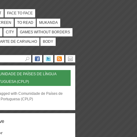
T
FACE TO FACE
CREEN
TO READ
MUKANDA
CITY
GAMES WITHOUT BORDERS
ARTE DE CARVALHO
BODY
NIDADE DE PAÍSES DE LÍNGUA
UGUESA (CPLP)
tagged with Comunidade de Países de
 Portuguesa (CPLP)
ve
or