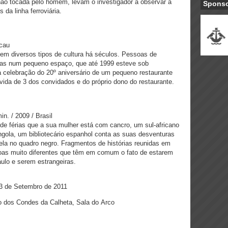
não tocada pelo homem, levam o investigador a observar a
Spons
 da linha ferroviária.
acau
tem diversos tipos de cultura há séculos. Pessoas de
das num pequeno espaço, que até 1999 esteve sob
a celebração do 20º aniversário de um pequeno restaurante
vida de 3 dos convidados e do próprio dono do restaurante.
n. / 2009 / Brasil
e férias que a sua mulher está com cancro, um sul-africano
ngola, um bibliotecário espanhol conta as suas desventuras
a no quadro negro. Fragmentos de histórias reunidas em
soas muito diferentes que têm em comum o fato de estarem
ulo e serem estrangeiras.
23 de Setembro de 2011
io dos Condes da Calheta, Sala do Arco