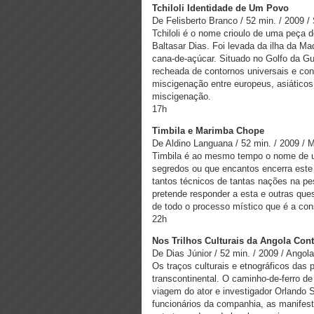
Tchiloli Identidade de Um Povo
De Felisberto Branco / 52 min. / 2009 
Tchiloli é o nome crioulo de uma peça d
Baltasar Dias. Foi levada da ilha da Ma
cana-de-açúcar. Situado no Golfo da Gui
recheada de contornos universais e con
miscigenação entre europeus, asiáticos
miscigenação.
17h
Timbila e Marimba Chope
De Aldino Languana / 52 min. / 2009 /
Timbila é ao mesmo tempo o nome de 
segredos ou que encantos encerra este 
tantos técnicos de tantas nações na pe
pretende responder a esta e outras ques
de todo o processo místico que é a con
22h
Nos Trilhos Culturais da Angola Co
De Dias Júnior / 52 min. / 2009 / Angola
Os traços culturais e etnográficos das 
transcontinental. O caminho-de-ferro d
viagem do ator e investigador Orlando S
funcionários da companhia, as manifesta