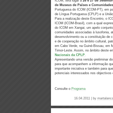
ICOM, terá lugar a
26 e 27 de Setembr
de Museus de Países e Comunidades
Portuguesa do ICOM (ICOM-PT), em pa
de Língua Portuguesa (CPLP) e a União
Para a realização deste Encontro, o I
ICOM (ICOM-Brasil), com a qual expres
do ICOM em Xangai, um apelo conjunto à
comunidades associadas à lusofonia, a
desenvolvimento ou a constituição de c
e de cooperação no âmbito cultural, pa
em Cabo Verde, na Guiné-Bissau, em 
Timor-Leste. Assim, no âmbito deste en
Nacionais da CPLP
.
Apresentando uma versão preliminar 
para que acompanhem a informação que 
importante iniciativa e também para que
potenciais interessados nos objectivos 
Consulte o
Programa
16.04.2011 | by
martalanc