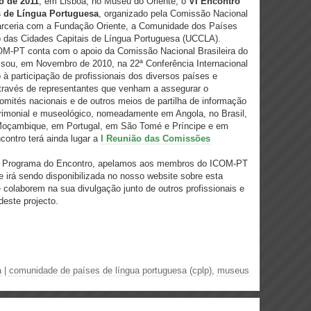
o de 2011
, em Lisboa, no Museu do Oriente, o
VI Encontro
 de Língua Portuguesa
, organizado pela Comissão Nacional
rceria com a Fundação Oriente, a Comunidade dos Países
 das Cidades Capitais de Língua Portuguesa (UCCLA).
COM-PT conta com o apoio da Comissão Nacional Brasileira do
sou, em Novembro de 2010, na 22ª Conferência Internacional
 participação de profissionais dos diversos países e
través de representantes que venham a assegurar o
omités nacionais e de outros meios de partilha de informação
trimonial e museológico, nomeadamente em Angola, no Brasil,
Moçambique, em Portugal, em São Tomé e Príncipe e em
contro terá ainda lugar a
I Reunião das Comissões
do Programa do Encontro, apelamos aos membros do ICOM-PT
irá sendo disponibilizada no nosso website sobre esta
 colaborem na sua divulgação junto de outros profissionais e
deste projecto.
a
|
comunidade de países de língua portuguesa (cplp)
,
museus