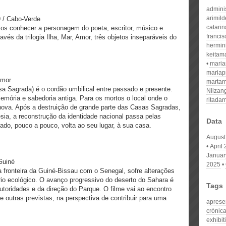
admini
arimil
9 / Cabo-Verde
catari
os conhecer a personagem do poeta, escritor, músico e
franci
avés da trilogia Ilha, Mar, Amor, três objetos inseparáveis do
hermin
keitam
mari
mariap
imor
martam
sa Sagrada) é o cordão umbilical entre passado e presente.
Nilzan
mória e sabedoria antiga. Para os mortos o local onde o
ritada
nova. Após a destruição de grande parte das Casas Sagradas,
ia, a reconstrução da identidade nacional passa pelas
Data
ado, pouco a pouco, volta ao seu lugar, à sua casa.
August
April
Januar
Guiné
2025
 fronteira da Guiné-Bissau com o Senegal, sofre alterações
io ecológico. O avanço progressivo do deserto do Sahara é
Tags
toridades e da direção do Parque. O filme vai ao encontro
 outras previstas, na perspectiva de contribuir para uma
aprese
crónic
exhibit