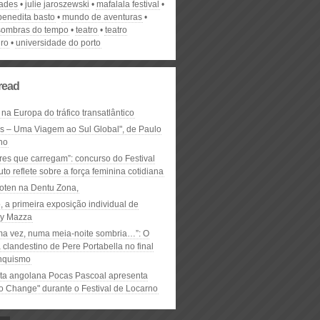
dades
julie jaroszewski
mafalala festival
benedita basto
mundo de aventuras
sombras do tempo
teatro
teatro
iro
universidade do porto
read
 na Europa do tráfico transatlântico
ós – Uma Viagem ao Sul Global", de Paulo
ho
res que carregam”: concurso do Festival
to reflete sobre a força feminina cotidiana
oten na Dentu Zona,
, a primeira exposição individual de
y Mazza
ma vez, numa meia-noite sombria…”: O
clandestino de Pere Portabella no final
nquismo
ta angolana Pocas Pascoal apresenta
to Change" durante o Festival de Locarno