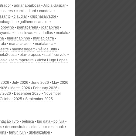
strador
adrianabarbosa
Alícia Gaspar
desoares
camillediard
candela
nasanto
claudiar
cristinasalvador
scabagulho
guilhermecartaxo
iobovino
joanapereira
joanapires
ayanda
luisestevao
mariadias
marialuz
ana
marianapinho
mariapicarra
rata
martacacador
martalanca
estre
nadinesiegert
Nélida Brito
gelaSouza
otavioraposo
raul f. curvelo
masio
samirapereira
Victor Hugo Lopes
 2026
July 2026
June 2026
May 2026
 2026
March 2026
February 2026
y 2026
December 2025
November
October 2025
September 2025
ntação livro
bélgica
big data
bolívia
as
desconstruir o colonialismo
ebook
ions
fanun ruin
globalization