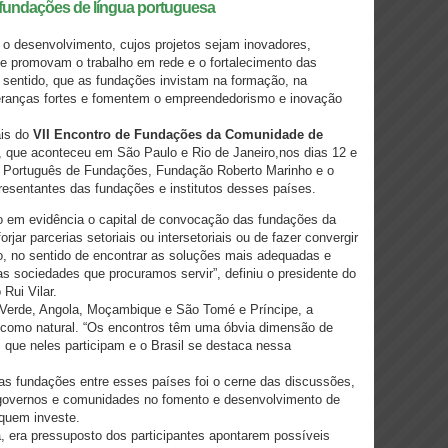
e fundações de língua portuguesa
o desenvolvimento, cujos projetos sejam inovadores,
te promovam o trabalho em rede e o fortalecimento das
 sentido, que as fundações invistam na formação, na
ideranças fortes e fomentem o empreendedorismo e inovação
ais do
VII Encontro de Fundações da Comunidade de
), que aconteceu em São Paulo e Rio de Janeiro,nos dias 12 e
o Português de Fundações, Fundação Roberto Marinho e o
resentantes das fundações e institutos desses países.
 em evidência o capital de convocação das fundações da
jar parcerias setoriais ou intersetoriais ou de fazer convergir
, no sentido de encontrar as soluções mais adequadas e
s sociedades que procuramos servir”, definiu o presidente do
Rui Vilar.
 Verde, Angola, Moçambique e São Tomé e Príncipe, a
u como natural. “Os encontros têm uma óbvia dimensão de
s que neles participam e o Brasil se destaca nessa
as fundações entre esses países foi o cerne das discussões,
, governos e comunidades no fomento e desenvolvimento de
 quem investe.
a, era pressuposto dos participantes apontarem possíveis