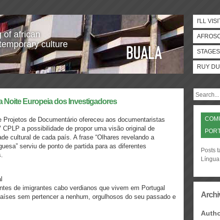
I'LL VISI
 of african
AFROS
temporary culture
STAGES
RUY DU
Noite Europeia dos Investigadores
COMU
e Projetos de Documentário ofereceu aos documentaristas
CPLP a possibilidade de propor uma visão original de
PORT
e cultural de cada país. A frase “Olhares revelando a
uesa” serviu de ponto de partida para as diferentes
Posts 
.
Língua
l
entes de imigrantes cabo verdianos que vivem em Portugal
Archi
países sem pertencer a nenhum, orgulhosos do seu passado e
Auth