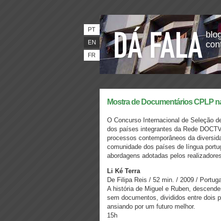
PT
blog
EN
con
FR
Mostra de Documentários CPLP na 
O Concurso Internacional de Seleção d
dos países integrantes da Rede DOCTV 
processos contemporâneos da diversidad
comunidade dos países de língua portug
abordagens adotadas pelos realizadores
Li Ké Terra
De Filipa Reis / 52 min. / 2009 / Portuga
A história de Miguel e Ruben, descend
sem documentos, divididos entre dois 
ansiando por um futuro melhor.
15h