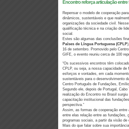
Encontro reforça articulação entr
Repensar o modelo de cooperação para 
dinâmicos, sustentáveis e que realmen
organizações da sociedade civil. Nesse
qualificação técnica e na criação de l
social.
Estes são algumas das conclusões fin
Países de Língua Portuguesa (CPLP
16 de setembro. Promovido pelo Centr
GIFE, o evento reuniu cerca de 100 rep
“Os sucessivos encontros têm colocado
CPLP, ou seja, a nossa capacidade de for
esforços e vontades, em cada momento
sustentáveis para o desenvolvimento da
Centro Português de Fundações, Emílio 
Segundo ele, depois de Portugal, Cabo
realização do Encontro no Brasil surgi
capacitação institucional das fundaçõe
perspectiva.”
Assim, as formas de cooperação entre 
entre elas relação entre as fundações
programas sociais, a partir da visão de
Mais do que falar sobre sua importânci