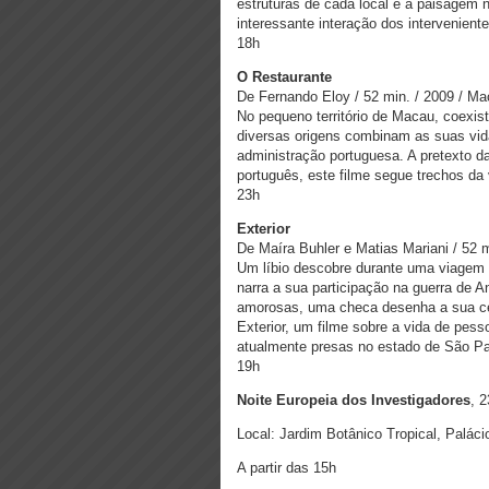
estruturas de cada local e a paisagem 
interessante interação dos intervenientes
18h
O Restaurante
De Fernando Eloy / 52 min. / 2009 / M
No pequeno território de Macau, coexis
diversas origens combinam as suas vi
administração portuguesa. A pretexto d
português, este filme segue trechos da 
23h
Exterior
De Maíra Buhler e Matias Mariani / 52 mi
Um líbio descobre durante uma viagem d
narra a sua participação na guerra de A
amorosas, uma checa desenha a sua cel
Exterior, um filme sobre a vida de pes
atualmente presas no estado de São Pa
19h
Noite Europeia dos Investigadores
, 
Local: Jardim Botânico Tropical, Palác
A partir das 15h