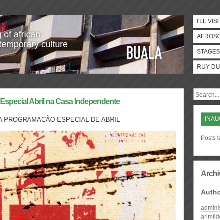
I'LL VISI
 of african
AFROS
temporary culture
STAGES
RUY DU
Especial Abril na Casa Independente
INA
A PROGRAMAÇÃO ESPECIAL DE ABRIL
Posts 
Archi
Auth
admini
arimil