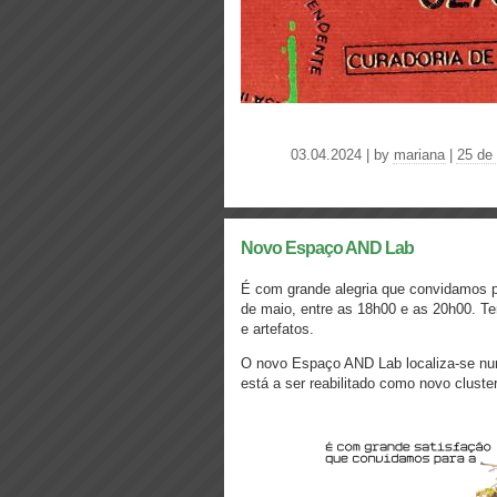
03.04.2024 | by
mariana
|
25 de 
Novo Espaço AND Lab
É com grande alegria que convidamos p
de maio, entre as 18h00 e as 20h00. T
e artefatos.
O novo Espaço AND Lab localiza-se num 
está a ser reabilitado como novo cluster