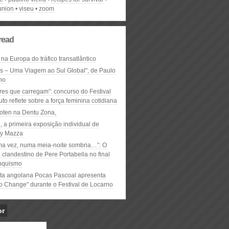
union
viseu
zoom
read
 na Europa do tráfico transatlântico
ós – Uma Viagem ao Sul Global", de Paulo
ho
res que carregam”: concurso do Festival
to reflete sobre a força feminina cotidiana
oten na Dentu Zona,
, a primeira exposição individual de
y Mazza
ma vez, numa meia-noite sombria…”: O
clandestino de Pere Portabella no final
nquismo
ta angolana Pocas Pascoal apresenta
to Change" durante o Festival de Locarno
or