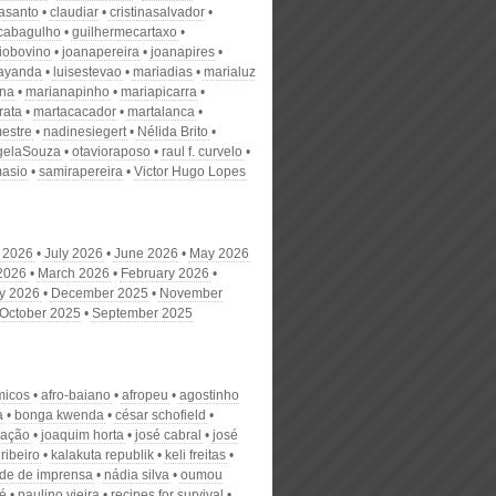
nasanto
claudiar
cristinasalvador
scabagulho
guilhermecartaxo
iobovino
joanapereira
joanapires
ayanda
luisestevao
mariadias
marialuz
ana
marianapinho
mariapicarra
rata
martacacador
martalanca
estre
nadinesiegert
Nélida Brito
gelaSouza
otavioraposo
raul f. curvelo
masio
samirapereira
Victor Hugo Lopes
 2026
July 2026
June 2026
May 2026
 2026
March 2026
February 2026
y 2026
December 2025
November
October 2025
September 2025
micos
afro-baiano
afropeu
agostinho
a
bonga kwenda
césar schofield
zação
joaquim horta
josé cabral
josé
ribeiro
kalakuta republik
keli freitas
ade de imprensa
nádia silva
oumou
é
paulino vieira
recipes for survival