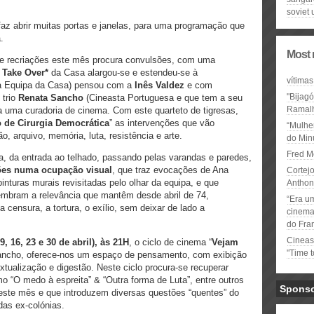
soviet 
az abrir muitas portas e janelas, para uma programação que
.
Most 
ue recriações este mês procura convulsões, com uma
o
Take Over*
da Casa alargou-se e estendeu-se à
vítimas
 Equipa da Casa) pensou com a
Inês Valdez
e com
"Bijag
 trio
Renata Sancho
(Cineasta Portuguesa e que tem a seu
Ramal
a uma curadoria de cinema. Com este quarteto de tigresas,
 de Cirurgia Democrática
” as intervenções que vão
“Mulhe
o, arquivo, memória, luta, resistência e arte.
do Minu
Fred M
, da entrada ao telhado, passando pelas varandas e paredes,
ções numa ocupação visual
, que traz evocações de Ana
Cortejo
pinturas murais revisitadas pelo olhar da equipa, e que
Anthon
elembram a relevância que mantêm desde abril de 74,
“Era u
censura, a tortura, o exílio, sem deixar de lado a
cinema 
do Fra
Cineas
 9, 16, 23 e 30 de abril), às 21H
, o ciclo de cinema “
Vejam
"Time 
ancho, oferece-nos um espaço de pensamento, com exibição
xtualização e digestão. Neste ciclo procura-se recuperar
mo “O medo à espreita” & “Outra forma de Luta”, entre outros
Spons
este mês e que introduzem diversas questões “quentes” do
das ex-colónias.