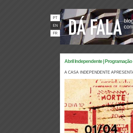
PT
blog
EN
con
FR
Abril Independente | Programação 
A CASA INDEPENDENTE APRESENT