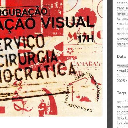
catari
franci
hermin
keitam
mari
mariap
martam
Nilzan
ritada
Data
August
April
Januar
2025
Tags
acadé
da silv
coloni
miguel 
liberd
sangar