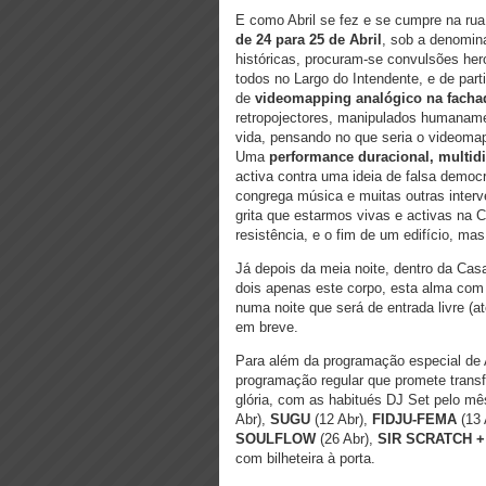
E como Abril se fez e se cumpre na ru
de 24 para 25 de Abril
, sob a denomin
históricas, procuram-se convulsões he
todos no Largo do Intendente, e de par
de
videomapping analógico na facha
retropojectores, manipulados humanam
vida, pensando no que seria o videoma
Uma
performance duracional, multidis
activa contra uma ideia de falsa democ
congrega música e muitas outras inte
grita que estarmos vivas e activas na 
resistência, e o fim de um edifício, ma
Já depois da meia noite, dentro da Ca
dois apenas este corpo, esta alma com 
numa noite que será de entrada livre (
em breve.
Para além da programação especial de 
programação regular que promete trans
glória, com as habitués DJ Set pelo mê
Abr),
SUGU
(12 Abr),
FIDJU-FEMA
(13 
SOULFLOW
(26 Abr),
SIR SCRATCH 
com bilheteira à porta.