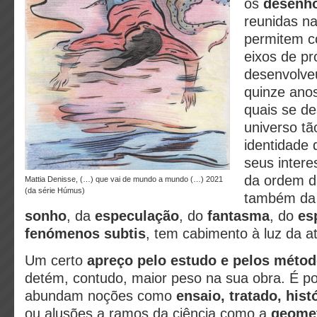
os
desenh
reunidas n
permitem c
eixos de pr
desenvolve
quinze anos
quais se d
universo tã
identidade 
seus intere
da ordem 
Mattia Denisse, (…) que vai de mundo a mundo (…) 2021
(da série Húmus)
também d
sonho
, da
especulação
, do
fantasma
, do
es
fenómenos subtis
, tem cabimento à luz da at
Um certo
apreço pelo estudo e pelos método
detém, contudo, maior peso na sua obra. É po
abundam noções como
ensaio, tratado, his
ou alusões a ramos da ciência como a
geometr