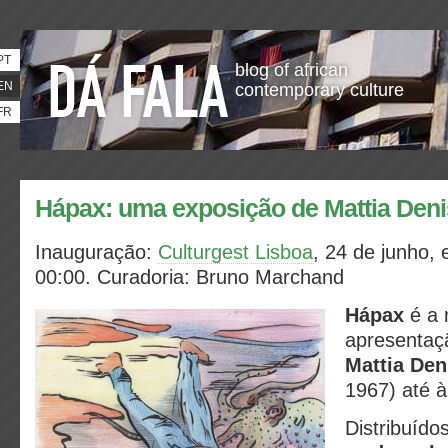
PT
blog of african
EN
contemporary culture
FR
Hápax: uma exposição de Mattia Den
Inauguração:
Culturgest Lisboa
, 24 de junho, 
00:00.
Curadoria:
Bruno Marchand
Hápax
é a 
apresentaç
Mattia Den
1967) até à
Distribuído