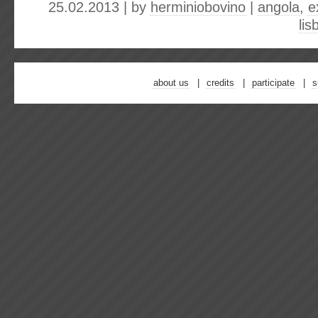
25.02.2013 | by
herminiobovino
|
angola
,
e
lis
about us
credits
participate
s