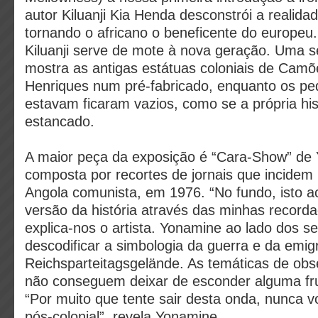
autor Kiluanji Kia Henda desconstrói a realida
tornando o africano o beneficente do europeu
Kiluanji serve de mote à nova geração. Uma s
mostra as antigas estátuas coloniais de Camõ
Henriques num pré-fabricado, enquanto os pe
estavam ficaram vazios, como se a própria his
estancado.
A maior peça da exposição é “Cara-Show” de
composta por recortes de jornais que incidem
Angola comunista, em 1976. “No fundo, isto 
versão da história através das minhas record
explica-nos o artista. Yonamine ao lado dos se
descodificar a simbologia da guerra e da emi
Reichsparteitagsgelände. As temáticas de obs
não conseguem deixar de esconder alguma frus
“Por muito que tente sair desta onda, nunca v
pós-colonial”, revela Yonamine.