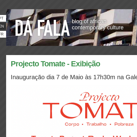
PT
blog of african
EN
contemporary culture
FR
Projecto Tomate - Exibição
Inauguração dia 7 de Maio às 17h30m na Galer