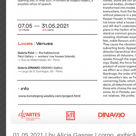
01.05.2021 | by
Alícia Gaspar
|
corpo
,
exibiç