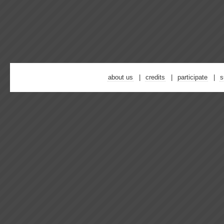
about us
credits
participate
s