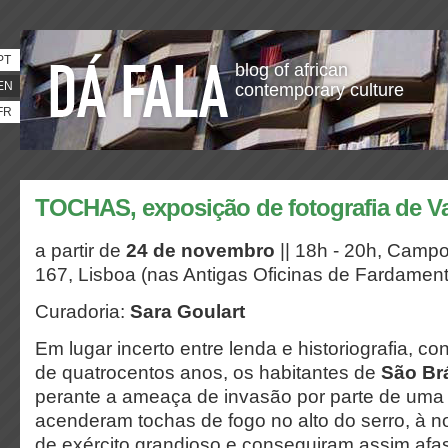
PT
blog of african
EN
contemporary culture
FR
TOCHAS, exposição de fotografia de V
a partir de
24 de novembro
|| 18h - 20h,
Campo 
167, Lisboa (nas Antigas Oficinas de Fardament
Curadoria:
Sara Goulart
Em lugar incerto entre lenda e historiografia, co
de quatrocentos anos, os habitantes de
São Brá
perante a ameaça de invasão por parte de uma f
acenderam tochas de fogo no alto do serro, à noi
de exército grandioso e conseguiram assim afast