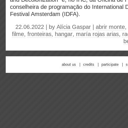
conselheira de programação do International
Festival Amsterdam (IDFA).
22.06.2022 | by
Alícia Gaspar
|
abrir monte
filme
,
fronteiras
,
hangar
,
maría rojas arias
,
ra
b
about us
credits
participate
s