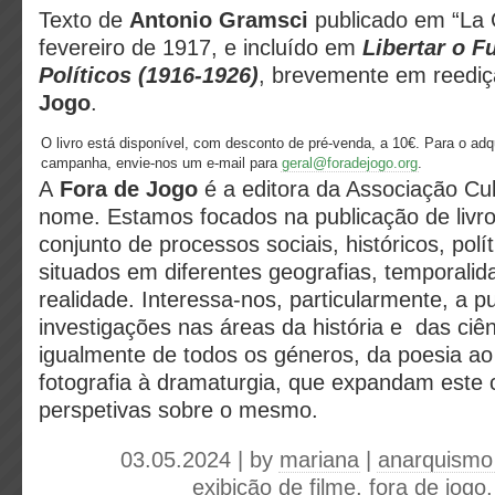
Texto de
Antonio Gramsci
publicado em “La C
fevereiro de 1917, e incluído em
Libertar o F
Políticos (1916-1926)
, brevemente em reedi
Jogo
.
O livro está disponível, com desconto de pré-venda, a 10€. Para o adqu
campanha, envie-nos um e-mail para
geral@foradejogo.org
.
A
Fora de Jogo
é a editora da Associação C
nome. Estamos focados na publicação de livr
conjunto de processos sociais, históricos, polít
situados em diferentes geografias, temporalid
realidade. Interessa-nos, particularmente, a p
investigações nas áreas da história e das ciê
igualmente de todos os géneros, da poesia a
fotografia à dramaturgia, que expandam este
perspetivas sobre o mesmo.
03.05.2024 | by
mariana
|
anarquismo
exibição de filme
,
fora de jogo