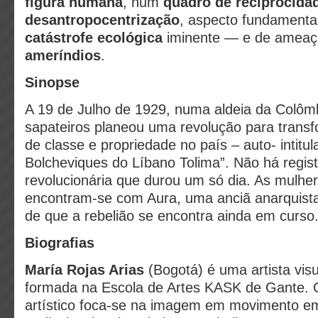
figura humana
, num
quadro de reciprocida
desantropocentrização
, aspecto fundamenta
catástrofe ecológica
iminente — e de amea
ameríndios
.
Sinopse
A 19 de Julho de 1929, numa aldeia da Colôm
sapateiros planeou uma revolução para transf
de classe e propriedade no país – auto- intit
Bolcheviques do Líbano Tolima”. Não há regist
revolucionária que durou um só dia. As mulhe
encontram-se com Aura, uma anciã anarquist
de que a rebelião se encontra ainda em curso
Biografias
María Rojas Arias
(Bogotá) é uma artista visu
formada na Escola de Artes KASK de Gante. 
artístico foca-se na imagem em movimento e