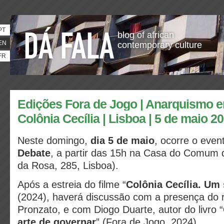
PT
blog of african
EN
contemporary culture
FR
Edições Fora de Jogo | Anarquismo e
Colônia Cecília | Lisboa | 5 de maio 2
Neste domingo,
dia 5 de maio
, ocorre o eve
Debate
, a partir das 15h na Casa do Comum d
da Rosa, 285, Lisboa).
Após a estreia do filme “
Colônia Cecília. Um
(2024), haverá discussão com a presença do r
Pronzato, e com Diogo Duarte, autor do livro “
arte de governar
” (Fora de Jogo, 2024).