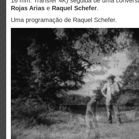
16 mm. Transfer 4K) seguida de uma convers
Rojas Arias
e
Raquel Schefer
.
Uma programação de Raquel Schefer.