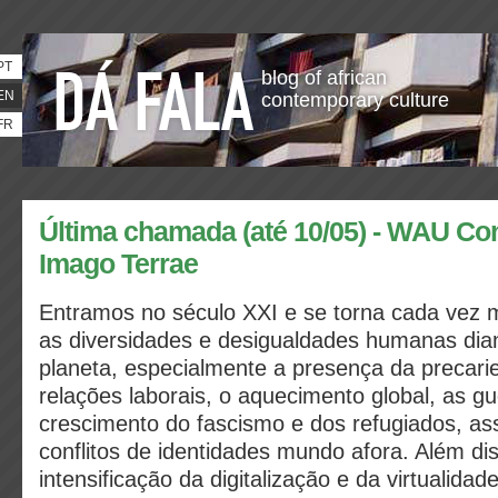
PT
blog of african
EN
contemporary culture
FR
Última chamada (até 10/05) - WAU Co
Imago Terrae
Entramos no século XXI e se torna cada vez 
as diversidades e desigualdades humanas dian
planeta, especialmente a presença da precari
relações laborais, o aquecimento global, as gu
crescimento do fascismo e dos refugiados, a
conflitos de identidades mundo afora. Além di
intensificação da digitalização e da virtualid