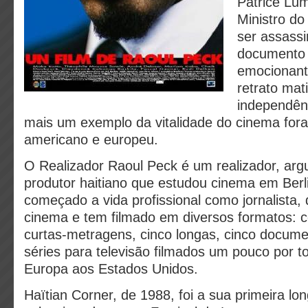
Patrice Lu
Ministro d
ser assass
documento h
emocionant
retrato mat
independên
mais um exemplo da vitalidade do cinema fora 
americano e europeu.
O Realizador Raoul Peck é um realizador, arg
produtor haitiano que estudou cinema em Ber
começado a vida profissional como jornalista,
cinema e tem filmado em diversos formatos: 
curtas-metragens, cinco longas, cinco docume
séries para televisão filmados um pouco por t
Europa aos Estados Unidos.
Haïtian Corner, de 1988, foi a sua primeira l