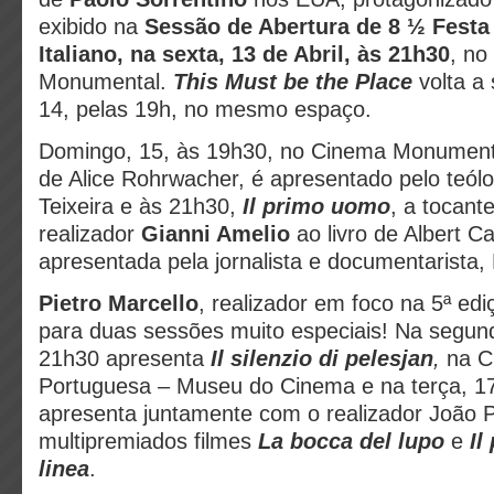
exibido na
Sessão de Abertura de 8 ½ Fest
Italiano, na sexta, 13 de Abril, às 21h30
, no
Monumental.
This Must be the Place
volta a 
14, pelas 19h, no mesmo espaço.
Domingo, 15, às 19h30, no Cinema Monument
de Alice Rohrwacher, é apresentado pelo teól
Teixeira e às 21h30,
Il primo uomo
, a tocant
realizador
Gianni Amelio
ao livro de Albert C
apresentada pela jornalista e documentarista,
Pietro Marcello
, realizador em foco
na 5ª edi
para duas sessões muito especiais! Na segunda
21h30 apresenta
Il silenzio di pelesjan
,
na C
Portuguesa – Museu do Cinema e na terça, 17
apresenta juntamente com o realizador João 
multipremiados filmes
La bocca del lupo
e
Il
linea
.