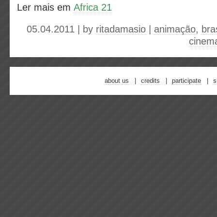
Ler mais em
Africa 21
05.04.2011 | by
ritadamasio
|
animação
,
bras
cinem
about us
credits
participate
s