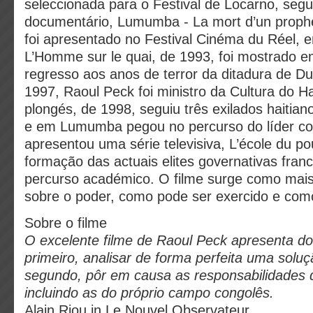
seleccionada para o Festival de Locarno, seg
documentário, Lumumba - La mort d’un proph
foi apresentado no Festival Cinéma du Réel, 
L’Homme sur le quai, de 1993, foi mostrado 
regresso aos anos de terror da ditadura de Duv
1997, Raoul Peck foi ministro da Cultura do H
plongés, de 1998, seguiu três exilados haitia
e em Lumumba pegou no percurso do líder c
apresentou uma série televisiva, L’école du po
formação das actuais elites governativas fran
percurso académico. O filme surge como mais
sobre o poder, como pode ser exercido e como
Sobre o filme
O excelente filme de Raoul Peck apresenta doi
primeiro, analisar de forma perfeita uma sol
segundo, pôr em causa as responsabilidades
incluindo as do próprio campo congolês.
Alain Riou in Le Nouvel Observateur