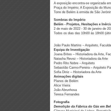
A exposição encontra-se organizada em 
Praça do Império; A Exposição do Mund
Torre de Belém à ermida de São Jeróni
Sombras do Império
Belém - Projetos, Hesitações e Inérci
2 de maio de 2022 - 30 de janeiro de 2
Todos os dias das 10h00 às 18h00 (últ
João Paulo Martins – Arquiteto, Faculd
Equipa de Investigação
Joana Brites – Historiadora da Arte, F
Natasha Revez – Historiadora da Arte
Pedro Rito Nobre – Arquiteto
Sebastião Carmo-Pereira – Arquiteto Pa
Sofia Diniz – Historiadora da Arte
Animações digitais
Planos de Belém
Alice Vieira
João Abrunhosa
Teresa Fernandes
Fotografia
Demolição da Fábrica do Gás em Be
Câmara Municipal de Lisboa. Repartiçã