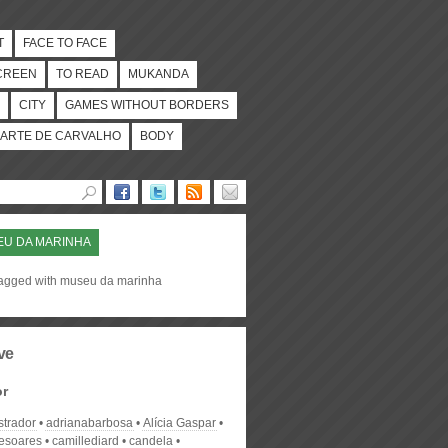
T
FACE TO FACE
CREEN
TO READ
MUKANDA
CITY
GAMES WITHOUT BORDERS
ARTE DE CARVALHO
BODY
U DA MARINHA
tagged with museu da marinha
ve
or
strador
adrianabarbosa
Alícia Gaspar
desoares
camillediard
candela