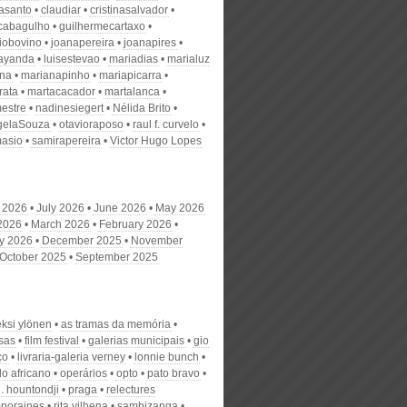
nasanto
claudiar
cristinasalvador
scabagulho
guilhermecartaxo
iobovino
joanapereira
joanapires
ayanda
luisestevao
mariadias
marialuz
ana
marianapinho
mariapicarra
rata
martacacador
martalanca
estre
nadinesiegert
Nélida Brito
gelaSouza
otavioraposo
raul f. curvelo
masio
samirapereira
Victor Hugo Lopes
 2026
July 2026
June 2026
May 2026
 2026
March 2026
February 2026
y 2026
December 2025
November
October 2025
September 2025
eksi ylönen
as tramas da memória
sas
film festival
galerias municipais
gio
ço
livraria-galeria verney
lonnie bunch
o africano
operários
opto
pato bravo
j. hountondji
praga
relectures
poraines
rita vilhena
sambizanga