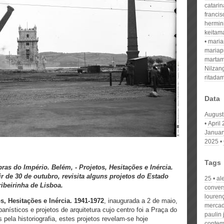
catari
franci
hermin
keitam
mari
mariap
martam
Nilzan
ritada
Data
August
April
Januar
2025
Tags
s do Império. Belém, - Projetos, Hesitações e Inércia.
ir de 30 de outubro, revisita alguns projetos do Estado
25
al
ribeirinha de Lisboa.
conver
louren
, Hesitações e Inércia. 1941-1972
, inaugurada a 2 de maio,
mercad
nísticos e projetos de arquitetura cujo centro foi a Praça do
paulin 
pela historiografia, estes projetos revelam-se hoje
contem