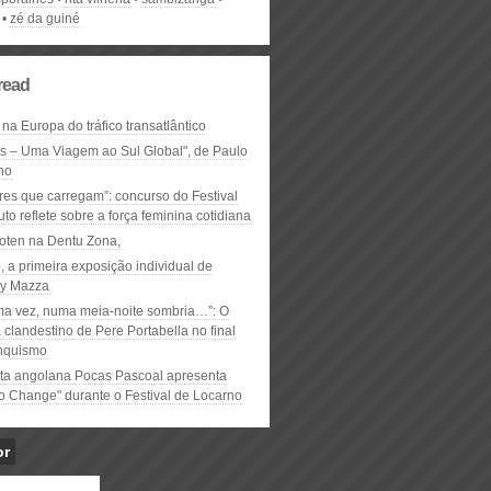
zé da guiné
read
 na Europa do tráfico transatlântico
ós – Uma Viagem ao Sul Global", de Paulo
ho
res que carregam”: concurso do Festival
to reflete sobre a força feminina cotidiana
oten na Dentu Zona,
, a primeira exposição individual de
y Mazza
ma vez, numa meia-noite sombria…”: O
clandestino de Pere Portabella no final
nquismo
ta angolana Pocas Pascoal apresenta
to Change" durante o Festival de Locarno
or