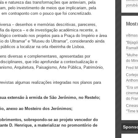
cala e natureza das transformações que anteviam, pela
yorubá
am, pelo investimento de meios que implicariam, pela
, em contraponto com o pouco que foi concretizado.
Most 
iversa – desenhos e memórias descritivas, pareceres,
grafia da época – e de investigação académica recente, a
ógico centrado nos projetos para a Praça do Império e área
vítimas
io do Ultramar” e “Museu do Ultramar”, considerando ainda
"Bijag
úblicos a localizar na orla ribeirinha de Lisboa.
Ramal
“Mulhe
gens diversas e complementares, apresentadas por
do Minu
disciplinares, que irão aprofundar a contextualização e
banismo, Arquitetura, Paisagismo, Arte Pública, Património,
Fred M
Cortejo
Anthon
evistas algumas realizações integradas nos planos para
“Era u
cinema 
 sua extensão à ermida de São Jerónimo, no Restelo;
do Fra
Cineas
io, anexo ao Mosteiro dos Jerónimos;
"Time 
cobrimentos, sobrepondo-se ao projeto vencedor do
te D. Henrique, a materializar no promontório de
Spons