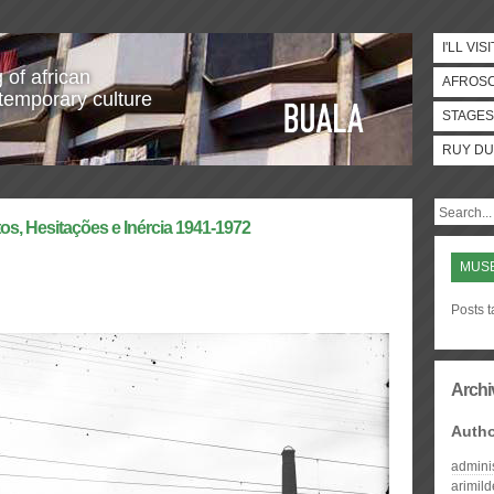
I'LL VISI
 of african
AFROS
temporary culture
STAGES
RUY DU
os, Hesitações e Inércia 1941-1972
MUSE
Posts 
Archi
Auth
admini
arimil