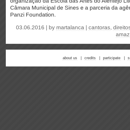
organização da Escola das Artes do Alentejo Lit
Câmara Municipal de Sines e a parceria da agê
Panzi Foundation.
03.06.2016 | by
martalanca
|
cantoras
,
direit
amazo
about us
credits
participate
s