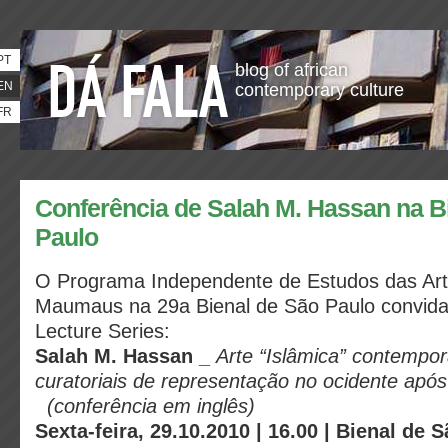
PT
blog of african
EN
contemporary culture
FR
Conferência de Salah M. Hassan na B
Paulo
O Programa Independente de Estudos das Art
Maumaus na 29a Bienal de São Paulo convid
Lecture Series:
Salah M. Hassan _
Arte “Islâmica” contempor
curatoriais de representação no ocidente apó
(conferência em inglês)
Sexta-feira, 29.10.2010 | 16.00 | Bienal de S