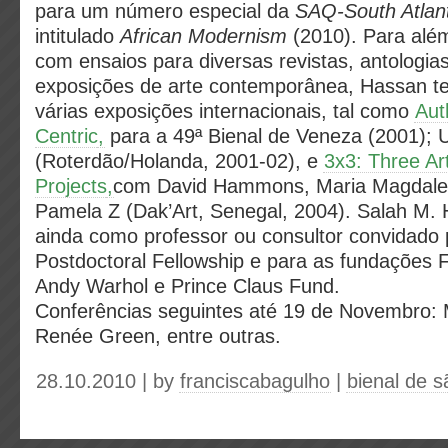
para um número especial da
SAQ-South Atlant
intitulado
African Modernism
(2010). Para além
com ensaios para diversas revistas, antologia
exposições de arte contemporânea, Hassan te
várias exposições internacionais, tal como
Aut
Centric
,
para a 49ª Bienal de Veneza (2001);
(Roterdão/Holanda, 2001-02), e
3x3: Three Ar
Projects
,
com David Hammons, Maria Magdal
Pamela Z (Dak’Art, Senegal, 2004). Salah M.
ainda como professor ou consultor convidado 
Postdoctoral Fellowship e para as fundações F
Andy Warhol e Prince Claus Fund.
Conferências seguintes até 19 de Novembro: 
Renée Green, entre outras.
28.10.2010 | by
franciscabagulho
|
bienal de s