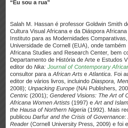
“Eu sou a rua”
Salah M. Hassan é professor Goldwin Smith de
Cultura Visual Africana e da Diáspora Africana 
Instituto para as Modernidades Comparativas
Universidade de Cornell (EUA), onde também 
Africana Studies and Research Center, bem 
Departamento de História de Arte e Estudos V
editor do
Nka:
Journal of Contemporary Africa
consultor para a
African Arts
e
Atlantica
. Foi a
editor de vários livros, incluindo
Diaspora, Mem
2008);
Unpacking Europe
(NAi Publishers, 20
Centric
(2001);
Gendered Visions: The Art of
Africana Women Artists
(1997) e
Art and Isla
the Hausa of Northern Nigeria
(1992). Mais r
publicou
Darfur and the Crisis of Governance: A
Reader
(Cornell University Press, 2009) e foi 