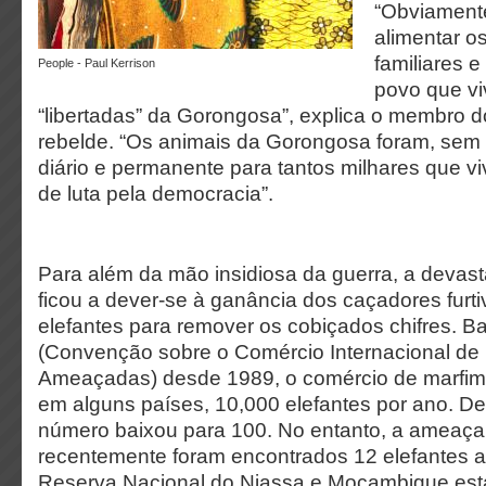
“Obviament
alimentar os
familiares 
people - Paul Kerrison
povo que vi
“libertadas” da Gorongosa”, explica o membro 
rebelde. “Os animais da Gorongosa foram, sem 
diário e permanente para tantos milhares que 
de luta pela democracia”.
Para além da mão insidiosa da guerra, a devas
ficou a dever-se à ganância dos caçadores furt
elefantes para remover os cobiçados chifres. B
(Convenção sobre o Comércio Internacional de
Ameaçadas) desde 1989, o comércio de marfim 
em alguns países, 10,000 elefantes por ano. De
número baixou para 100. No entanto, a ameaç
recentemente foram encontrados 12 elefantes ab
Reserva Nacional do Niassa e Moçambique está