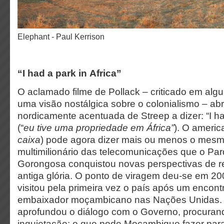
Elephant - Paul Kerrison
“I had a park in Africa”
O aclamado filme de Pollack – criticado em alg
uma visão nostálgica sobre o colonialismo – ab
nordicamente acentuada de Streep a dizer: “I had
(“
eu tive uma propriedade em África”
). O americ
caixa
) pode agora dizer mais ou menos o mesm
multimilionário das telecomunicações que o Pa
Gorongosa conquistou novas perspectivas de r
antiga glória. O ponto de viragem deu-se em 2
visitou pela primeira vez o país após um encon
embaixador moçambicano nas Nações Unidas. A 
aprofundou o diálogo com o Governo, procura
inquietação: o que pode Moçambique fazer para