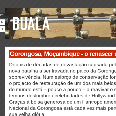
PT
EN
FR
Gorongosa, Moçambique - o renascer d
Depois de décadas de devastação causada pel
nova batalha a ser travada no palco da Gorong
sobrevivência. Num esforço de conservação for
o projecto de restauração de um dos mais belos
do mundo está – pouco a pouco – a reavivar o
tempos deslumbrou celebridades de Hollywood e
Graças à bolsa generosa de um filantropo amer
Nacional da Gorongosa está cada vez mais pert
sua velha glória.