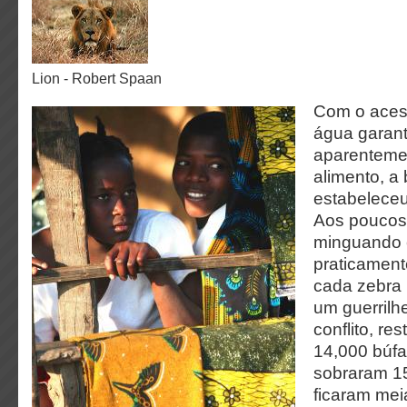
Lion - Robert Spaan
Com o aces
água garant
aparentemen
alimento, a
estabelece
Aos poucos,
minguando 
praticamente
cada zebra 
um guerrilhe
conflito, re
14,000 búfa
sobraram 15
ficaram mei