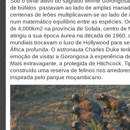
Sob o olhar altivo do sagrado Monte Gorongosa
de búfalos pastavam ao lado de amplas manada
centenas de leões multiplicavam-se ao lado de 
num matemático equilíbrio entre as espécies.
de 4,000km2 na província de Sofala, centro d
atingiu a sua época áurea na década de 1960,
mundiais trocavam o luxo de Hollywood para se 
África profunda. O astronauta Charles Duke ter
emoção de visitar a Gorongosa à experiência de
Mais extravagante, a protegida de Hitchcock, Ti
construído uma reserva de felinos nos arredore
inspirada pelo parque moçambicano.