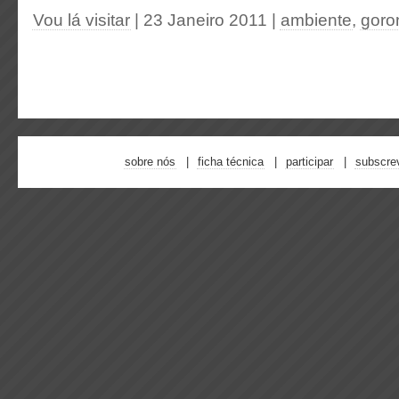
Vou lá visitar
| 23 Janeiro 2011
|
ambiente
,
goro
sobre nós
ficha técnica
participar
subscre