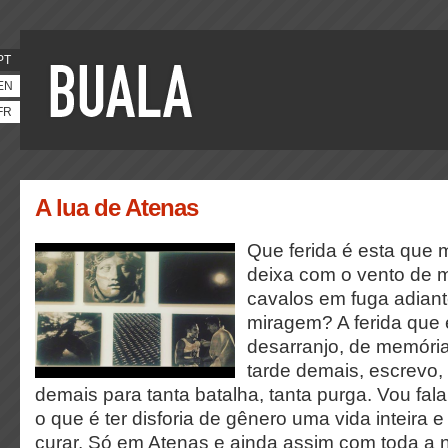
PT
EN
FR
A lua de Atenas
Que ferida é esta que
deixa com o vento de m
cavalos em fuga adiant
miragem? A ferida que
desarranjo, de memória,
tarde demais, escrevo,
demais para tanta batalha, tanta purga. Vou fala
o que é ter disforia de gênero uma vida inteira
curar. Só em Atenas e ainda assim com toda a n