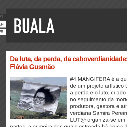
PT
EN
FR
Da luta, da perda, da caboverdianidade
Flávia Gusmão
#4 MANGIFERA é a quar
de um projeto artístico 
a perda e o luto, criad
no seguimento da mort
produtora, gestora e ati
verdiana Samira Pereir
LUT@ organiza-se em t
partes, a primeira das quais estreada há cerca